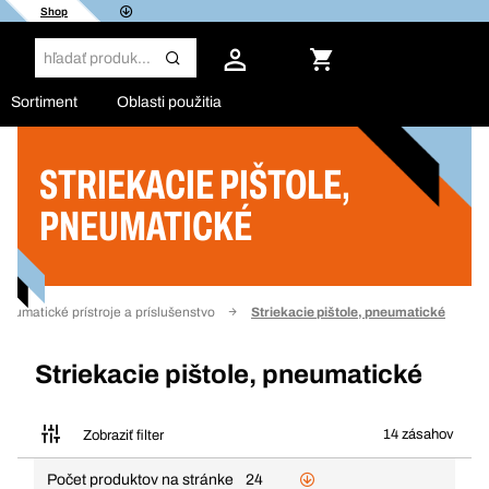
Shop
Sortiment
Oblasti použitia
STRIEKACIE PIŠTOLE,
Filter
PNEUMATICKÉ
neumatické prístroje a príslušenstvo
Striekacie pištole, pneumatické
Striekacie pištole, pneumatické
14 zásahov
Zobraziť filter
Počet produktov na stránke
24