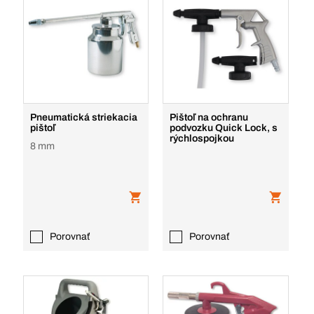
Pneumatická striekacia
Pištoľ na ochranu
pištoľ
podvozku Quick Lock, s
rýchlospojkou
8 mm
Porovnať
Porovnať