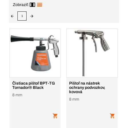
Zobraziť:
1
Čistiaca pištoľ BPT-TG
Pištoľ na nástrek
Tornador® Black
ochrany podvozkov,
kovová
8 mm
8 mm