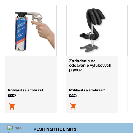
Zariadenie na
P
odsávanie výfukových
l
plynov
Prihlásiť sa a zobraziť
Prihlásiť sa a zobraziť
P
ceny
ceny
c
PUSHING THE LIMITS.