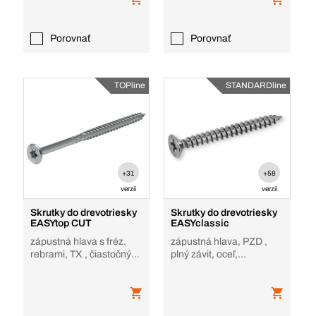
Porovnať
Porovnať
TOPline
STANDARDline
+31
+58
verzií
verzií
Skrutky do drevotriesky
Skrutky do drevotriesky
EASYtop CUT
EASYclassic
zápustná hlava s fréz.
zápustná hlava, PZD ,
rebrami, TX , čiastočný
plný závit, oceľ,
závit, oceľ
pozinkované