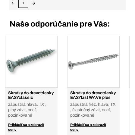
1
Naše odporúčanie pre Vás:
Skrutky do drevotriesky
Skrutky do drevotriesky
S
EASYclassic
EASYfast WAVE plus
E
zápustná hlava, TX ,
zápustná fréz. hlava, TX
z
plný závit, oceľ,
, čiastočný závit, oceľ,
r
pozinkované
pozinkované
z
Prihlásiť sa a zobraziť
Prihlásiť sa a zobraziť
P
ceny
ceny
c