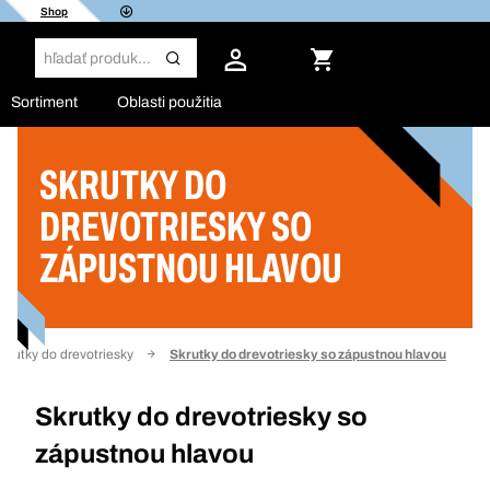
Shop
Sortiment
Oblasti použitia
SKRUTKY DO
Filter
DREVOTRIESKY SO
ZÁPUSTNOU HLAVOU
krutky do drevotriesky
Skrutky do drevotriesky so zápustnou hlavou
Skrutky do drevotriesky so
zápustnou hlavou