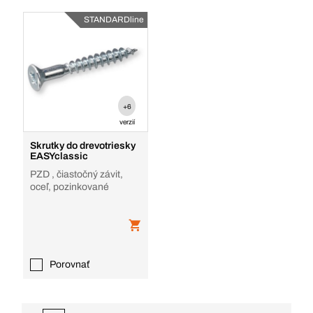
STANDARDline
+6
verzií
Skrutky do drevotriesky
EASYclassic
PZD , čiastočný závit,
oceľ, pozinkované
Porovnať