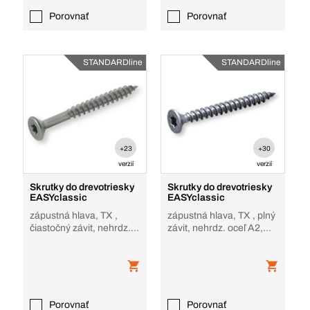
Porovnať
Porovnať
STANDARDline
STANDARDline
+23
+30
verzií
verzií
Skrutky do drevotriesky
Skrutky do drevotriesky
EASYclassic
EASYclassic
zápustná hlava, TX ,
zápustná hlava, TX , plný
čiastočný závit, nehrdz.
závit, nehrdz. oceľ A2,
oceľ A2, blank - bez
blank - bez povrch.
povrch. úprav
úpravy
Porovnať
Porovnať