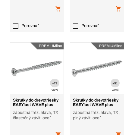
Duo
Porovnať
Porovnať
PREMIUMline
PREMIUMline
+72
+51
verzií
verzií
Skrutky do drevotriesky
Skrutky do drevotriesky
EASYfast WAVE plus
EASYfast WAVE plus
zápustná fréz. hlava, TX ,
zápustná fréz. hlava, TX ,
čiastočný závit, oceľ,
plný závit, oceľ,
pozinkované
rebrovanie