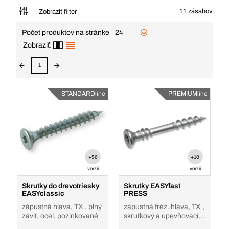
11 zásahov
Zobraziť filter
Počet produktov na stránke
24
Zobraziť:
1
STANDARDline
PREMIUMline
+56
+10
verzií
verzií
Skrutky do drevotriesky
Skrutky EASYfast
EASYclassic
PRESS
zápustná hlava, TX , plný
zápustná fréz. hlava, TX ,
závit, oceľ, pozinkované
skrutkový a upevňovací
závit, oceľ, pozinkované,