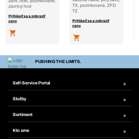
závit, oceľ, pozinkované,
z
TX, pozinkované, ZFD
závrtný hrot
z
TZ
Prihlásiť sa a zobraziť
P
Prihlásiť sa a zobraziť
ceny
c
ceny
PUSHING THE LIMITS.
Self-Service Portal
Objednávky
Služby
Faktúry
Regálový systém Bera® Modul
Obľúbené
Sortiment
Systém Bera® Smart
Opakované objednávky
Inovácie produktov
Chemická databáza
Kto sme
Predplatné
Oblasti použitia