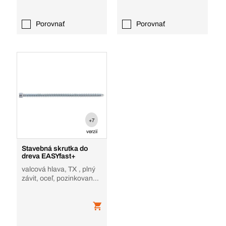
Porovnať
Porovnať
+7
verzií
Stavebná skrutka do
dreva EASYfast+
valcová hlava, TX , plný
závit, oceľ, pozinkované,
závrtný hrot