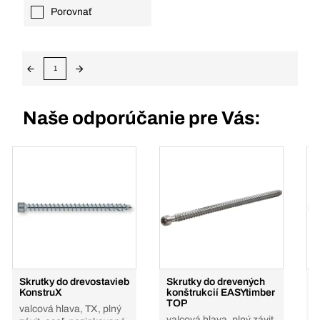
Porovnať
1
Naše odporúčanie pre Vás:
Skrutky do drevostavieb
Skrutky do drevených
S
KonstruX
konštrukcií EASYtimber
d
TOP
valcová hlava, TX, plný
v
valcová hlava, plný závit,