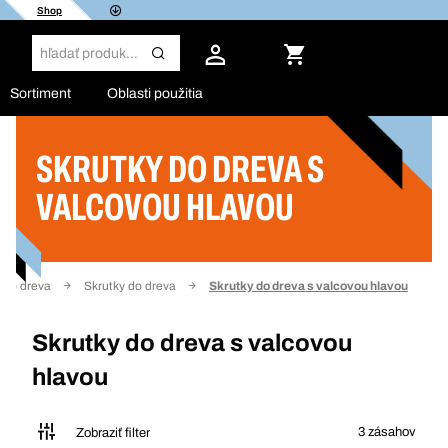
Shop
Sortiment
Oblasti použitia
SKRUTKY DO DREVA S
Filter
VALCOVOU HLAVOU
 do dreva
Skrutky do dreva
Skrutky do dreva s valcovou hlavou
Skrutky do dreva s valcovou
hlavou
3 zásahov
Zobraziť filter