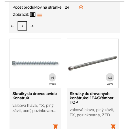
Počet produktov na stránke
24
Zobraziť:
1
+6
+19
verzií
verzií
Skrutky do drevostavieb
Skrutky do drevených
KonstruX
konštrukcií EASYtimber
TOP
valcová hlava, TX, plný
valcová hlava, plný závit,
závit, oceľ, pozinkované,
TX, pozinkované, ZFD
závrtný hrot
TZ