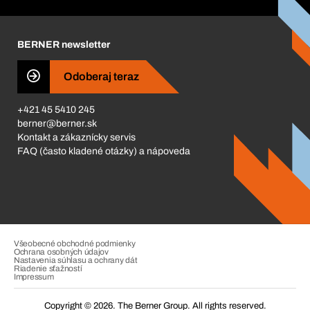
Corporate Responsibility
Kariéra
BERNER newsletter
Business Conduct
Odoberaj teraz
+421 45 5410 245
berner@berner.sk
Kontakt a zákaznícky servis
FAQ (často kladené otázky) a nápoveda
Všeobecné obchodné podmienky
Ochrana osobných údajov
Nastavenia súhlasu a ochrany dát
Riadenie sťažností
Impressum
Copyright © 2026. The Berner Group. All rights reserved.