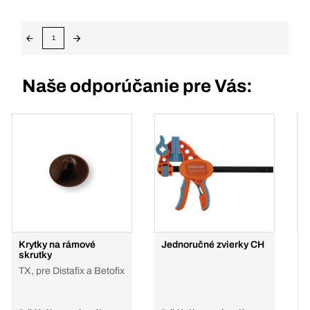
1
Naše odporúčanie pre Vás:
Krytky na rámové
Jednoručné zvierky CH
Č
skrutky
TX, pre Distafix a Betofix