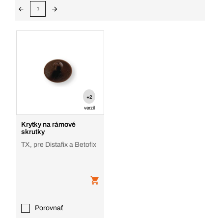
1
+2
verzií
Krytky na rámové
skrutky
TX, pre Distafix a Betofix
Porovnať