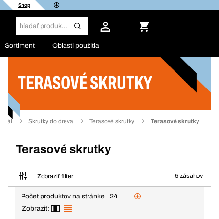
Shop
Sortiment
Oblasti použitia
TERASOVÉ SKRUTKY
Filter
eriál
Skrutky do dreva
Terasové skrutky
Terasové skrutky
Terasové skrutky
5 zásahov
Zobraziť filter
Počet produktov na stránke
24
Zobraziť: