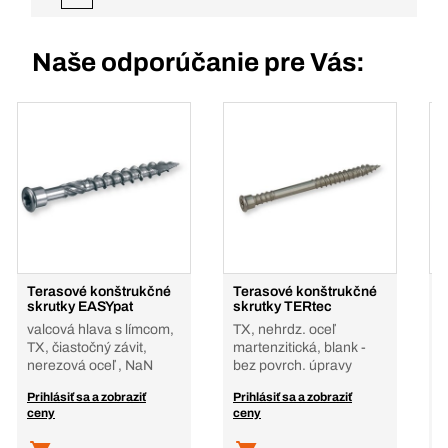
Naše odporúčanie pre Vás:
Terasové konštrukčné
Terasové konštrukčné
T
skrutky EASYpat
skrutky TERtec
s
valcová hlava s límcom,
TX, nehrdz. oceľ
T
TX, čiastočný závit,
martenzitická, blank -
o
nerezová oceľ , NaN
bez povrch. úpravy
-
Prihlásiť sa a zobraziť
Prihlásiť sa a zobraziť
P
ceny
ceny
c