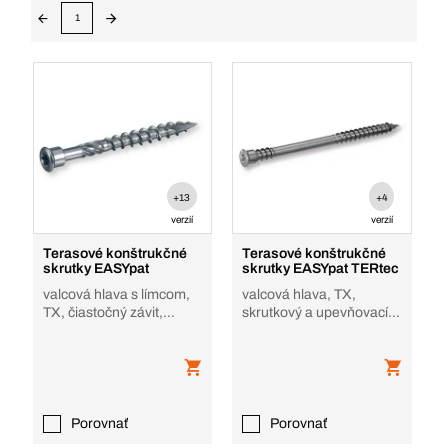
1
+13
+4
verzií
verzií
Terasové konštrukčné
Terasové konštrukčné
skrutky EASYpat
skrutky EASYpat TERtec
valcová hlava s límcom,
valcová hlava, TX,
TX, čiastočný závit,
skrutkový a upevňovací
nerezová oceľ , NaN
závit, nehrdz. oceľ A4,
blank - bez po
Porovnať
Porovnať