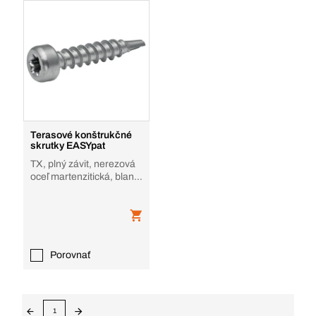
Terasové konštrukčné
skrutky EASYpat
TX, plný závit, nerezová
oceľ martenzitická, blank
- bez povrch. úpravy
Porovnať
1