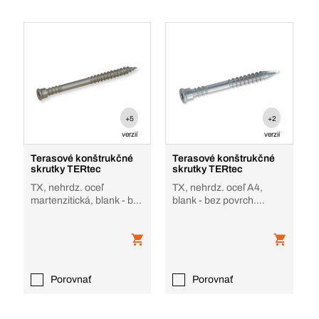
+5
+2
verzií
verzií
Terasové konštrukčné
Terasové konštrukčné
skrutky TERtec
skrutky TERtec
TX, nehrdz. oceľ
TX, nehrdz. oceľ A4,
martenzitická, blank - bez
blank - bez povrch.
povrch. úpravy
úpravy, DUO závit
Porovnať
Porovnať