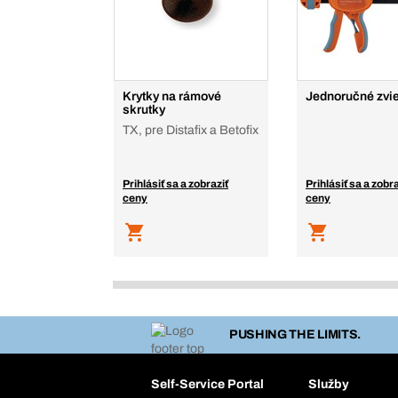
Krytky na rámové
Jednoručné zvi
skrutky
TX, pre Distafix a Betofix
Prihlásiť sa a zobraziť
Prihlásiť sa a zobra
ceny
ceny
PUSHING THE LIMITS.
Self-Service Portal
Služby