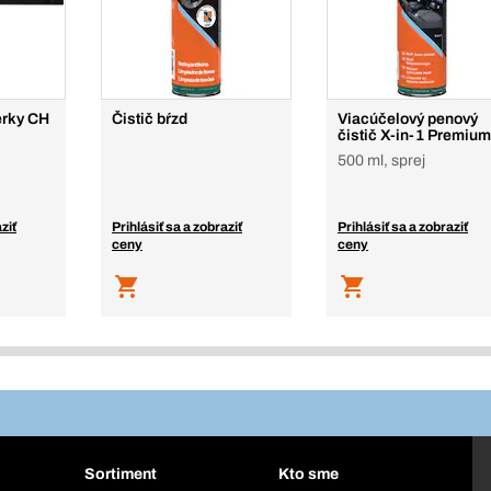
erky CH
Čistič bŕzd
Viacúčelový penový
čistič X-in-1 Premium
500 ml, sprej
ziť
Prihlásiť sa a zobraziť
Prihlásiť sa a zobraziť
ceny
ceny
Sortiment
Kto sme