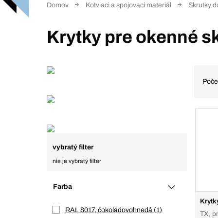
Domov
Kotviaci a spojovací materiál
Skrutky d
Krytky pre okenné s
Poče
vybratý filter
nie je vybratý filter
Farba
Krytk
RAL 8017, čokoládovohnedá
1