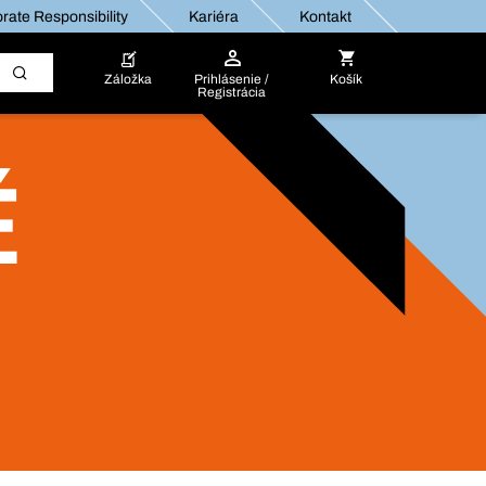
rate Responsibility
Kariéra
Kontakt
Záložka
Prihlásenie /
Košík
Registrácia
É