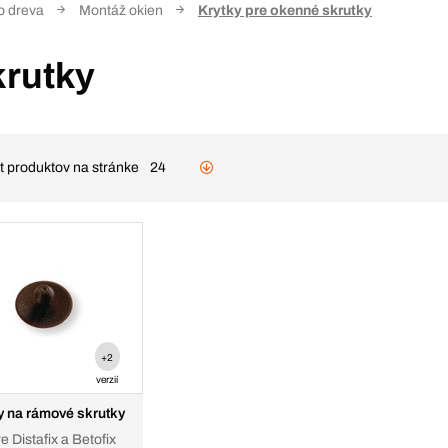
o dreva
Montáž okien
Krytky pre okenné skrutky
krutky
t produktov na stránke
24
+2
verzií
y na rámové skrutky
TX, pre Distafix a Betofix