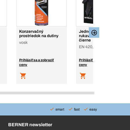
Konzervačný
Jednorazové nitrilové
prostriedok na dutiny
rukavice Comfort Grip,
čierne
vosk
EN 420, EN 374, čierna
Prihlásiť sa a zobraziť
Prihlásiť sa a zobraziť
ceny
ceny
smart
fast
easy
BERNER newsletter