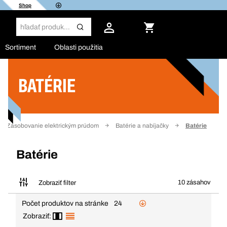
Shop
Sortiment
Oblasti použitia
BATÉRIE
Filter
Zásobovanie elektrickým prúdom
Batérie a nabíjačky
Batérie
Batérie
10 zásahov
Zobraziť filter
Počet produktov na stránke
24
Zobraziť: