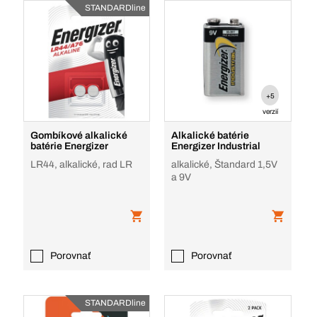
STANDARDline
+5
verzií
Gombíkové alkalické
Alkalické batérie
batérie Energizer
Energizer Industrial
LR44, alkalické, rad LR
alkalické, Štandard 1,5V
a 9V
Porovnať
Porovnať
STANDARDline