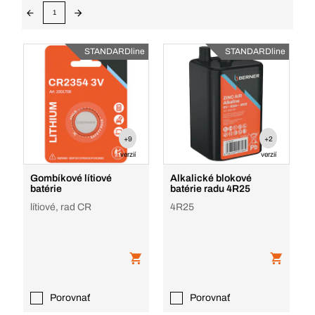
1
STANDARDline
STANDARDline
+9
+2
verzií
verzií
Gombíkové lítiové
Alkalické blokové
batérie
batérie radu 4R25
lítiové, rad CR
4R25
Porovnať
Porovnať