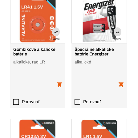
+2
+2
verzií
verzií
Gombíkové alkalické
Špeciálne alkalické
batérie
batérie Energizer
alkalické, rad LR
alkalické
Porovnať
Porovnať