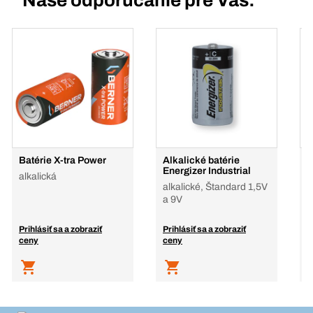
Naše odporúčanie pre Vás:
Batérie X-tra Power
Alkalické batérie
G
Energizer Industrial
b
alkalická
alkalické, Štandard 1,5V
l
a 9V
Prihlásiť sa a zobraziť
Prihlásiť sa a zobraziť
P
ceny
ceny
c