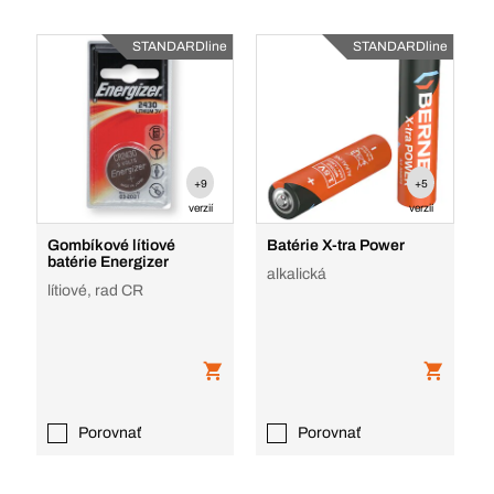
STANDARDline
STANDARDline
+9
+5
verzií
verzií
Gombíkové lítiové
Batérie X-tra Power
batérie Energizer
alkalická
lítiové, rad CR
Porovnať
Porovnať