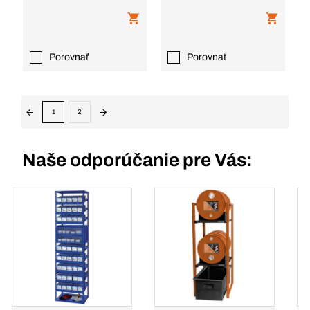
Porovnať
Porovnať
1
2
Naše odporúčanie pre Vás: