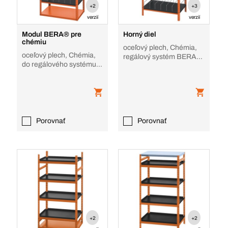
+2
+3
verzií
verzií
Modul BERA® pre
Horný diel
chémiu
oceľový plech, Chémia,
oceľový plech, Chémia,
regálový systém BERA
do regálového systému
Modul
BERA Modul
Porovnať
Porovnať
+2
+2