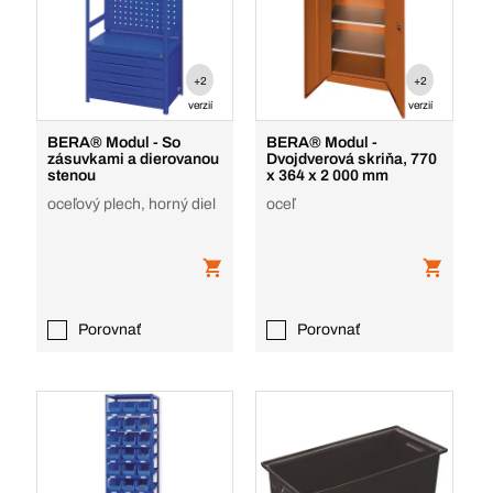
+2
+2
verzií
verzií
BERA® Modul - So
BERA® Modul -
zásuvkami a dierovanou
Dvojdverová skriňa, 770
stenou
x 364 x 2 000 mm
oceľový plech, horný diel
oceľ
Porovnať
Porovnať