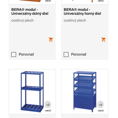
verzií
verzií
BERA® modul -
BERA® modul -
Univerzálny dolný diel
Univerzálny horný diel
oceľový plech
oceľový plech
Porovnať
Porovnať
+2
+2
verzií
verzií