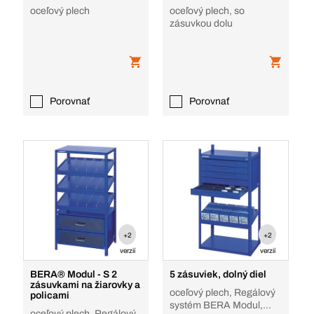
oceľový plech
oceľový plech, so
zásuvkou dolu
Porovnať
Porovnať
+2
+2
verzií
verzií
BERA® Modul - S 2
5 zásuviek, dolný diel
zásuvkami na žiarovky a
oceľový plech, Regálový
policami
systém BERA Modul,
oceľový plech, Regálový