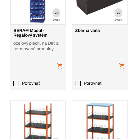
+2
+2
verzií
verzií
BERA® Modul -
Zberná vaňa
Regálový systém
oceľový plech, na DIN a
normované produkty
Porovnať
Porovnať