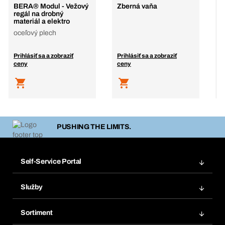
BERA® Modul - Vežový
Zberná vaňa
B
regál na drobný
U
materiál a elektro
d
oceľový plech
o
Prihlásiť sa a zobraziť
Prihlásiť sa a zobraziť
P
ceny
ceny
c
PUSHING THE LIMITS.
Self-Service Portal
Objednávky
Služby
Faktúry
Regálový systém Bera® Modul
Obľúbené
Sortiment
Systém Bera® Smart