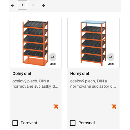
1
2
+2
+2
verzií
verzií
Dolný diel
Horný diel
oceľový plech, DIN a
oceľový plech, DIN a
normované súčiastky, do
normované súčiastky, do
BERA Modul regálového
regálového systému
systému
BERA Modul
Porovnať
Porovnať