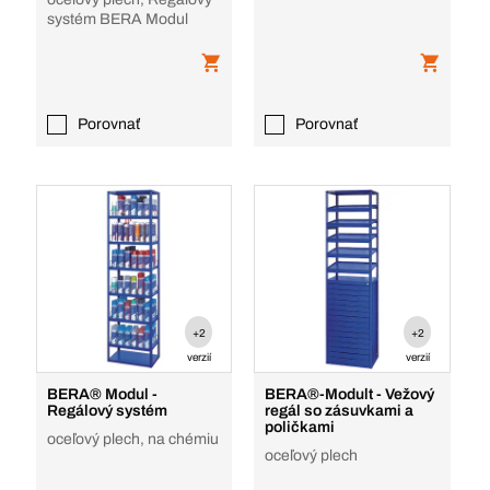
DIN a norm. súčiastky, 5
systém BERA Modul
zásuviek, do
Porovnať
Porovnať
+2
+2
verzií
verzií
BERA® Modul -
BERA®-Modult - Vežový
Regálový systém
regál so zásuvkami a
poličkami
oceľový plech, na chémiu
oceľový plech