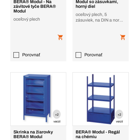
BERA® Modul - Na
Modul so zásuvkami,
závitové tyče BERA®
horný diel
Modul
oceľový plech, 5
oceľový plech
zásuviek, na DIN a norm.
súčiastky, do regálového
systému BERA
Porovnať
Porovnať
+2
+2
verzií
verzií
Skrinka na žiarovky
BERA® Modul - Regál
BERA® Modul
na chémiu