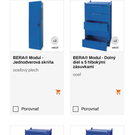
+2
+2
verzií
verzií
BERA® Modul -
BERA® Modul - Dolný
Jednodverová skriňa
diel s 5 hlbokými
zásuvkami
oceľový plech
oceľ
Porovnať
Porovnať