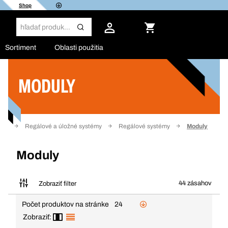
Shop
Sortiment
Oblasti použitia
MODULY
Filter
nie
Regálové a úložné systémy
Regálové systémy
Moduly
Moduly
44 zásahov
Zobraziť filter
Počet produktov na stránke
24
Zobraziť: