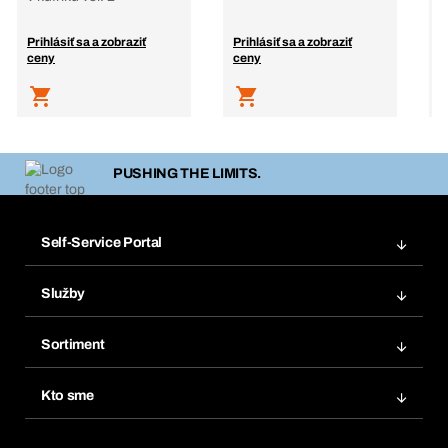
Prihlásiť sa a zobraziť
Prihlásiť sa a zobraziť
P
ceny
ceny
c
PUSHING THE LIMITS.
Self-Service Portal
Objednávky
Služby
Faktúry
Regálový systém Bera® Modul
Obľúbené
Sortiment
Systém Bera® Smart
Opakované objednávky
Inovácie produktov
Chemická databáza
Kto sme
Predplatné
Oblasti použitia
eProcurement
Čo ponúkame
FAQ
Product Compliance