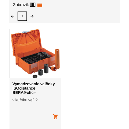
Zobraziť:
1
Vymedzovacie valčeky
ISOdistance
BERA®clic+
v kufríku veľ. 2