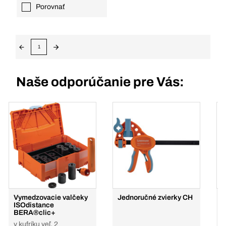
Porovnať
1
Naše odporúčanie pre Vás:
Vymedzovacie valčeky
Jednoručné zvierky CH
Č
ISOdistance
BERA®clic+
v kufríku veľ. 2