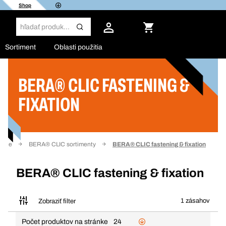
Shop
Sortiment
Oblasti použitia
BERA® CLIC FASTENING &
Filter
FIXATION
radie
BERA® CLIC sortimenty
BERA® CLIC fastening & fixation
BERA® CLIC fastening & fixation
1 zásahov
Zobraziť filter
Počet produktov na stránke
24