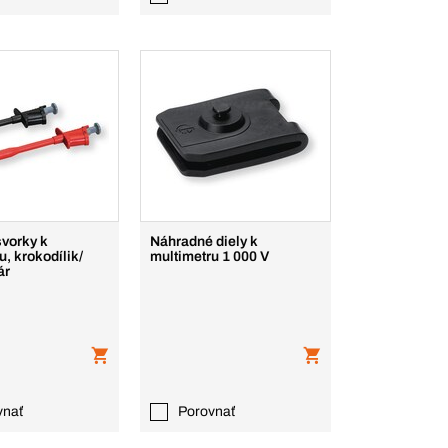
svorky k
Náhradné diely k
u, krokodílik/
multimetru 1 000 V
ár
vnať
Porovnať