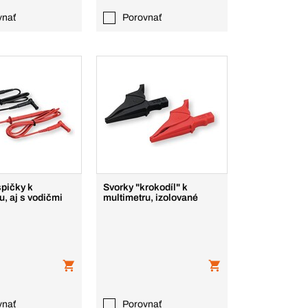
vnať
Porovnať
špičky k
Svorky "krokodíl" k
u, aj s vodičmi
multimetru, izolované
vnať
Porovnať