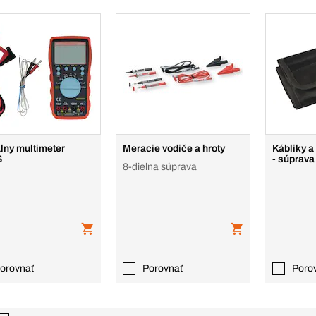
álny multimeter
Meracie vodiče a hroty
Kábliky a
S
- súprava
8-dielna súprava
orovnať
Porovnať
Poro