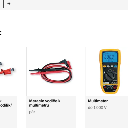
:
k
Meracie vodiče k
Multimeter
odílik/
multimetru
do 1 000 V
pár