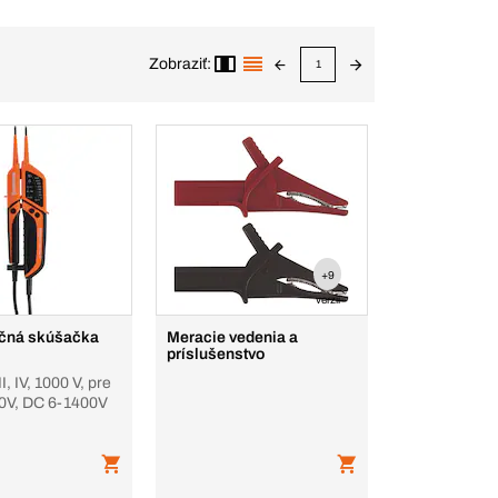
Zobraziť:
1
+9
verzií
kčná skúšačka
Meracie vedenia a
príslušenstvo
I, IV, 1000 V, pre
0V, DC 6-1400V