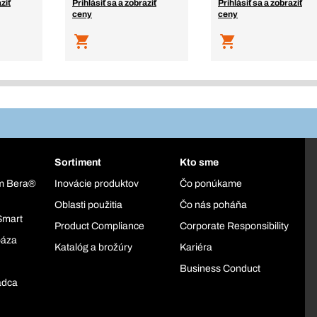
ziť
Prihlásiť sa a zobraziť
Prihlásiť sa a zobraziť
ceny
ceny
Sortiment
Kto sme
ém Bera®
Inovácie produktov
Čo ponúkame
Oblasti použitia
Čo nás poháňa
Smart
Product Compliance
Corporate Responsibility
báza
Katalóg a brožúry
Kariéra
Business Conduct
adca