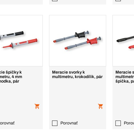
ie špičky k
Meracie svorky k
Meracie 
metru, 4 mm
multimetru, krokodílik, pár
multimetr
hodka, pár
špička, p
orovnať
Porovnať
Poro