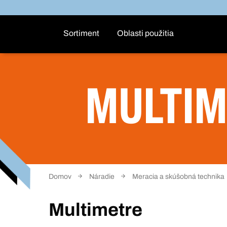
Sortiment
Oblasti použitia
MULTIM
Domov
Náradie
Meracia a skúšobná technika
Multimetre