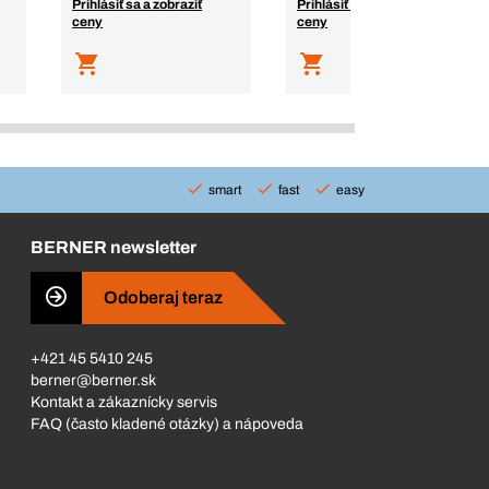
Prihlásiť sa a zobraziť
Prihlásiť sa a zobraziť
ceny
ceny
smart
fast
easy
BERNER newsletter
Odoberaj teraz
+421 45 5410 245
berner@berner.sk
Kontakt a zákaznícky servis
FAQ (často kladené otázky) a nápoveda