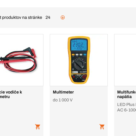
t produktov na stránke
24
ie vodiče k
Multimeter
Multifun
metru
napätia
do 1 000 V
LED Plus I
AC 6-100