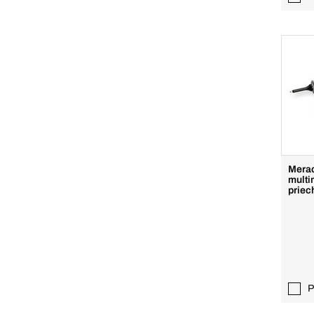
Merac
multi
priec
P