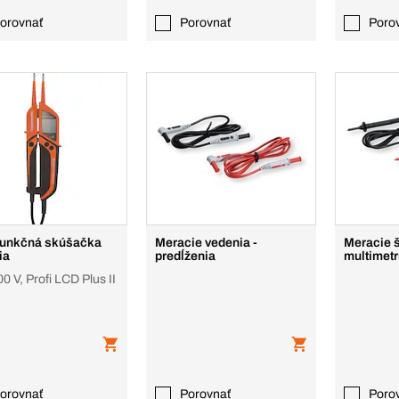
orovnať
Porovnať
Poro
funkčná skúšačka
Meracie vedenia -
Meracie 
ia
predĺženia
multimetr
00 V, Profi LCD Plus II
orovnať
Porovnať
Poro