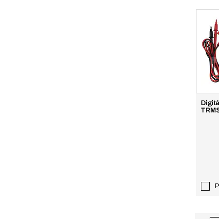
Digit
TRM
P