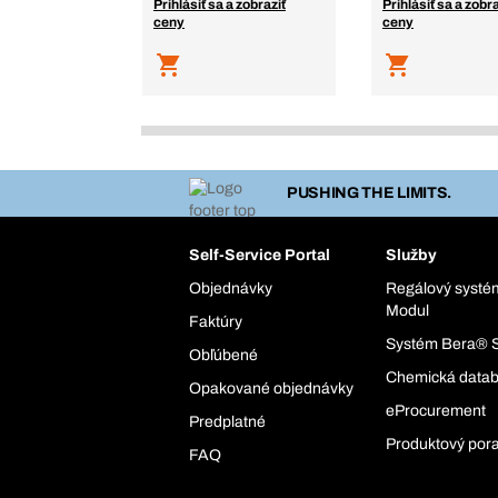
Prihlásiť sa a zobraziť
Prihlásiť sa a zobra
ceny
ceny
PUSHING THE LIMITS.
Self-Service Portal
Služby
Objednávky
Regálový syst
Modul
Faktúry
Systém Bera® 
Obľúbené
Chemická data
Opakované objednávky
eProcurement
Predplatné
Produktový por
FAQ