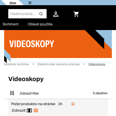
Shop
Sortiment
Oblasti použitia
VIDEOSKOPY
Filter
a skúšobná technika
Elektronické meracie prístroje
Videoskopy
Videoskopy
3 zásahov
Zobraziť filter
Počet produktov na stránke
24
Zobraziť: