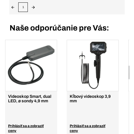
1
Naše odporúčanie pre Vás:
Videoskop Smart, dual
Kĺbový videoskop 3,9
V
LED, ø sondy 4,9 mm
mm
k
š
Prihlásiť sa a zobraziť
Prihlásiť sa a zobraziť
P
ceny
ceny
c