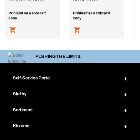
Prihlásiť sa a zobraziť
Prihlásiť sa a zobraziť
P
ceny
ceny
c
PUSHING THE LIMITS.
Self-Service Portal
Objednávky
Služby
Faktúry
Regálový systém Bera® Modul
Obľúbené
Sortiment
Systém Bera® Smart
Opakované objednávky
Inovácie produktov
Chemická databáza
Kto sme
Predplatné
Oblasti použitia
eProcurement
Čo ponúkame
FAQ