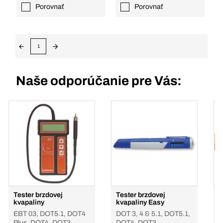
Porovnať
Porovnať
1
Naše odporúčanie pre Vás:
Tester brzdovej
Tester brzdovej
F
kvapaliny
kvapaliny Easy
k
EBT 03, DOT5.1, DOT4
DOT 3, 4 & 5.1, DOT5.1,
1
Plus, DOT4, DOT3
DOT4, DOT3
p