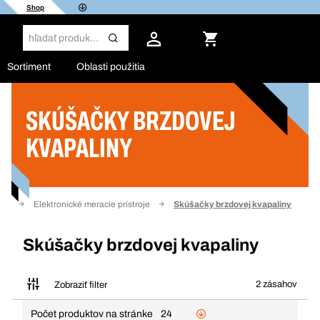
Shop
Sortiment
Oblasti použitia
SKÚŠAČKY BRZDOVEJ
Filter
KVAPALINY
ika
Elektronické meracie prístroje
Skúšačky brzdovej kvapaliny
Skúšačky brzdovej kvapaliny
2 zásahov
Zobraziť filter
Počet produktov na stránke
24