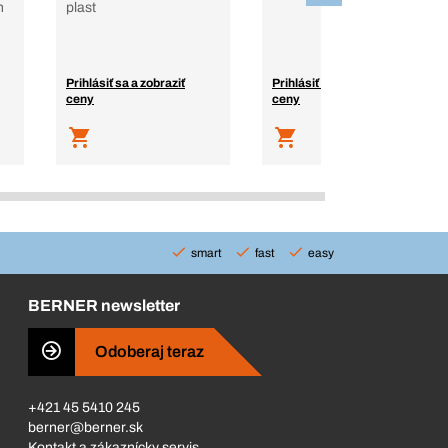
n
plast
Prihlásiť sa a zobraziť
Prihlásiť sa a zobraziť
ceny
ceny
smart
fast
easy
BERNER newsletter
Odoberaj teraz
+421 45 5410 245
berner@berner.sk
Kontakt a zákaznícky servis