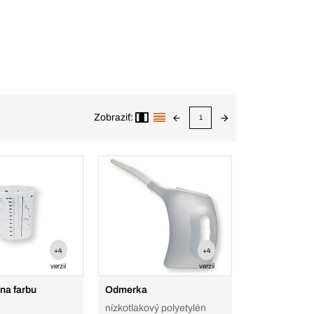
Zobraziť:
1
+4
+4
verzií
verzií
na farbu
Odmerka
nízkotlakový polyetylén