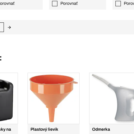
orovnať
Porovnať
Poro
:
sky na
Plastový lievik
Odmerka