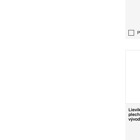
P
Lievi
plech
vývod