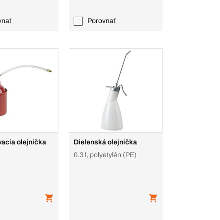
vnať
Porovnať
acia olejnička
Dielenská olejnička
0.3 l, polyetylén (PE)