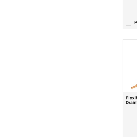
P
Flexib
Drain