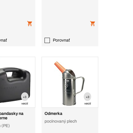
vnať
Porovnať
+3
+3
verzií
verzií
 bandasky na
Odmerka
ierne
pocínovaný plech
n (PE)