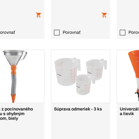
orovnať
Porovnať
Poro
k z pocínovaného
Súprava odmeriek - 3 ks
Univerzál
u s ohybným
a lievik
om, biely