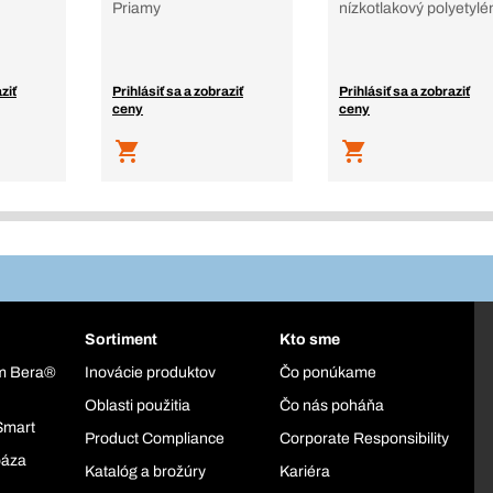
Priamy
nízkotlakový polyetylé
ziť
Prihlásiť sa a zobraziť
Prihlásiť sa a zobraziť
ceny
ceny
Sortiment
Kto sme
ém Bera®
Inovácie produktov
Čo ponúkame
Oblasti použitia
Čo nás poháňa
Smart
Product Compliance
Corporate Responsibility
báza
Katalóg a brožúry
Kariéra