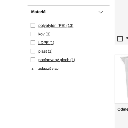
Materiál
polyetylén (PE)
10
kov
3
P
LDPE
1
plast
1
pocínovaný plech
1
zobraziť viac
Odme