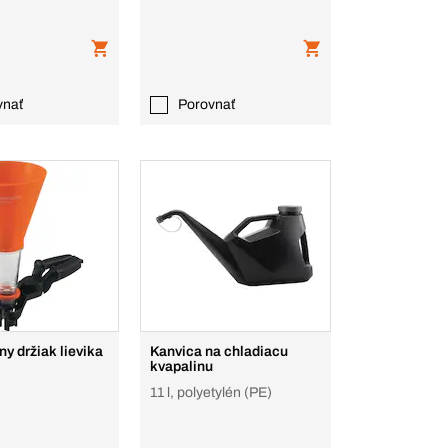
vnať
Porovnať
ny držiak lievika
Kanvica na chladiacu
kvapalinu
11 l, polyetylén (PE)