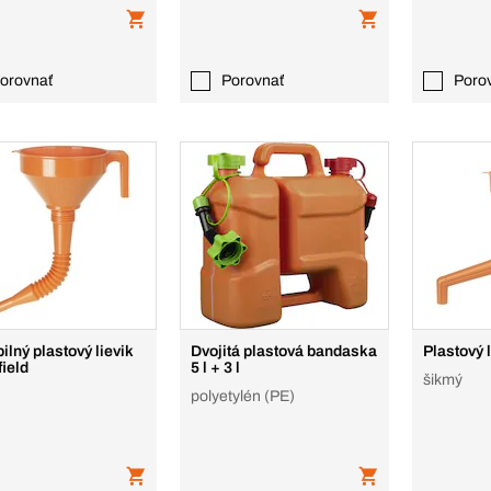
orovnať
Porovnať
Poro
ilný plastový lievik
Dvojitá plastová bandaska
Plastový 
field
5 l + 3 l
šikmý
polyetylén (PE)