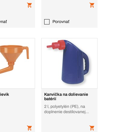
vnať
Porovnať
lievik
Kanvička na dolievanie
batérií
2 l, polyetylén (PE), na
doplnenie destilovanej
vody do elektrolytu