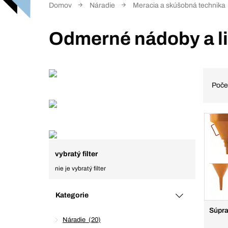
Domov
Náradie
Meracia a skúšobná technika
Odmerné nádoby a li
Poče
vybratý filter
nie je vybratý filter
Kategorie
Súpra
Náradie
20