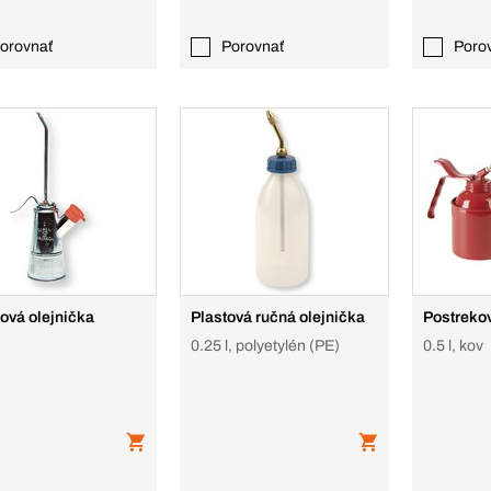
orovnať
Porovnať
Poro
ová olejnička
Plastová ručná olejnička
Postrekov
0.25 l, polyetylén (PE)
0.5 l, kov