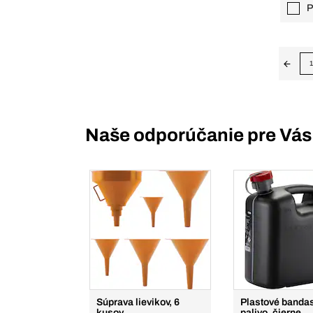
P
1
Naše odporúčanie pre Vás
Súprava lievikov, 6
Plastové banda
kusov
palivo, čierne