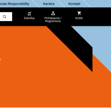
rate Responsibility
Kariéra
Kontakt
Záložka
Prihlásenie /
Košík
Registrácia
A