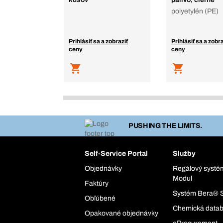
polyetylén (PE)
Prihlásiť sa a zobraziť
Prihlásiť sa a zobra
ceny
ceny
PUSHING THE LIMITS.
Self-Service Portal
Služby
Objednávky
Regálový syst
Modul
Faktúry
Systém Bera® 
Obľúbené
Chemická data
Opakované objednávky