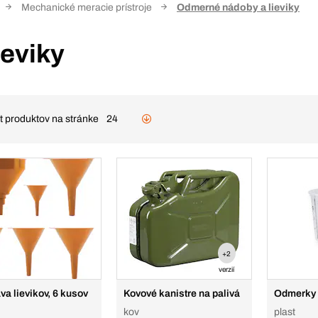
Mechanické meracie prístroje
Odmerné nádoby a lieviky
eviky
t produktov na stránke
24
+2
verzií
va lievikov, 6 kusov
Kovové kanistre na palivá
Odmerky 
kov
plast