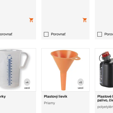
orovnať
Porovnať
Poro
+4
+5
verzií
verzií
rky
Plastový lievik
Plastové
palivo, č
Priamy
polyetylé