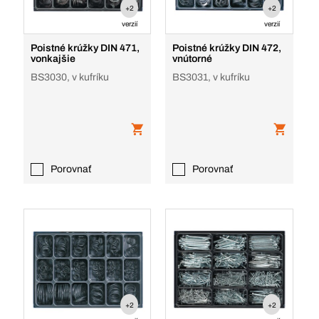
+2
+2
verzií
verzií
Poistné krúžky DIN 471,
Poistné krúžky DIN 472,
vonkajšie
vnútorné
BS3030, v kufríku
BS3031, v kufríku
Porovnať
Porovnať
+2
+2