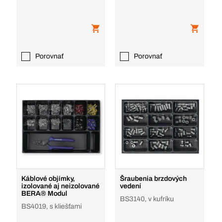
Porovnať
Porovnať
Káblové objímky,
Šraubenia brzdových
izolované aj neizolované
vedení
BERA® Modul
BS3140, v kufríku
BS4019, s kliešťami