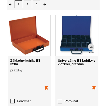
1
2
3
+6
verzií
Základný kufrík, BS
Univerzálne BS kufríky s
3204
vložkou, prázdne
prázdny
Porovnať
Porovnať