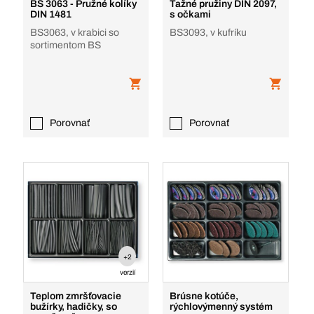
BS 3063 - Pružné kolíky
Ťažné pružiny DIN 2097,
DIN 1481
s očkami
BS3063, v krabici so
BS3093, v kufríku
sortimentom BS
Porovnať
Porovnať
+2
verzií
Teplom zmršťovacie
Brúsne kotúče,
bužírky, hadičky, so
rýchlovýmenný systém