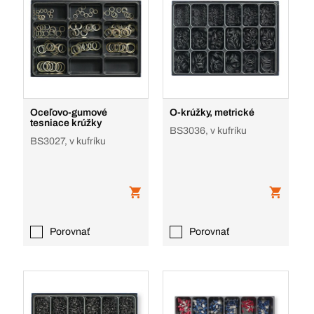
Oceľovo-gumové
O-krúžky, metrické
tesniace krúžky
BS3036, v kufríku
BS3027, v kufríku
Porovnať
Porovnať