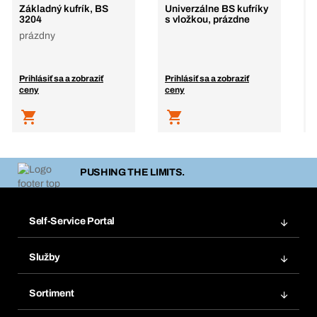
Základný kufrík, BS
Univerzálne BS kufríky
H
3204
s vložkou, prázdne
W
prázdny
B
Prihlásiť sa a zobraziť
Prihlásiť sa a zobraziť
P
ceny
ceny
c
PUSHING THE LIMITS.
Self-Service Portal
Objednávky
Služby
Faktúry
Regálový systém Bera® Modul
Obľúbené
Sortiment
Systém Bera® Smart
Opakované objednávky
Inovácie produktov