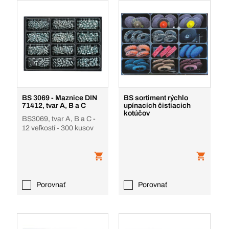
BS 3069 - Maznice DIN
BS sortiment rýchlo
71412, tvar A, B a C
upínacích čistiacich
kotúčov
BS3069, tvar A, B a C -
12 veľkostí - 300 kusov
Porovnať
Porovnať