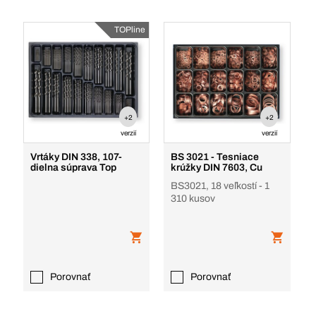
TOPline
+2
+2
verzií
verzií
Vrtáky DIN 338, 107-
BS 3021 - Tesniace
dielna súprava Top
krúžky DIN 7603, Cu
BS3021, 18 veľkostí - 1
310 kusov
Porovnať
Porovnať