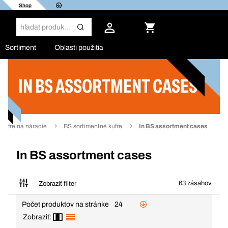
Shop
Sortiment
Oblasti použitia
IN BS ASSORTMENT CASES
Filter
 kufre na náradie
BS sortimentné kufre
In BS assortment cases
In BS assortment cases
63 zásahov
Zobraziť filter
Počet produktov na stránke
24
Zobraziť: