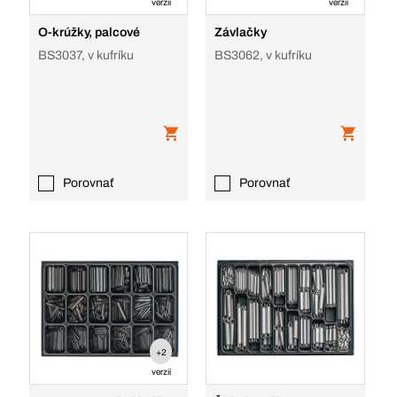
verzií
verzií
O-krúžky, palcové
Závlačky
BS3037, v kufríku
BS3062, v kufríku
Porovnať
Porovnať
+2
verzií