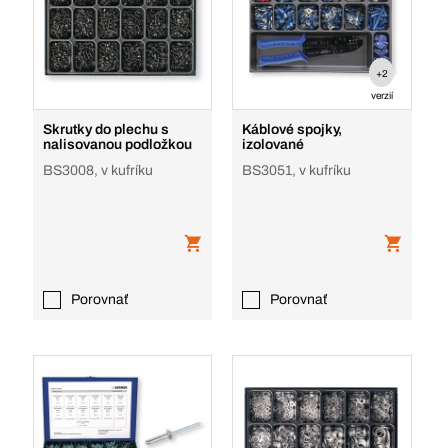
+2
verzií
Skrutky do plechu s
Káblové spojky,
nalisovanou podložkou
izolované
BS3008, v kufríku
BS3051, v kufríku
Porovnať
Porovnať