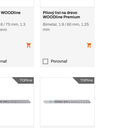
st WOODline
Pílový list na drevo
WOODline Premium
.6 / 75 mm, 1.3
Bimetal, 1.9 / 60 mm, 1.25
revo
mm
vnať
Porovnať
TOPline
TOPline