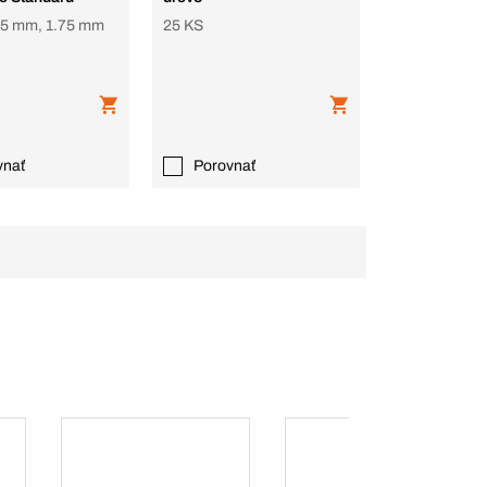
 75 mm, 1.75 mm
25 KS
vnať
Porovnať