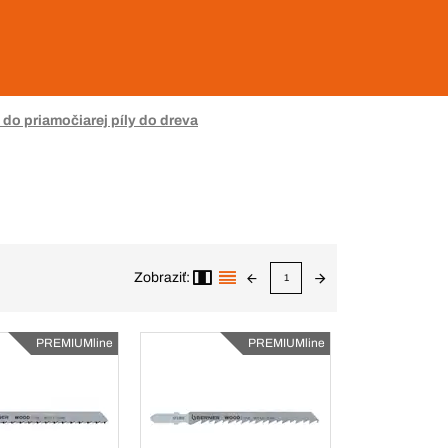
y do priamočiarej píly do dreva
Zobraziť:
1
PREMIUMline
PREMIUMline