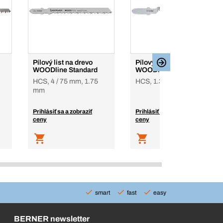
Pílový list na drevo
Pílový list na drevo
WOODline Standard
WOODline Top
HCS, 4 / 75 mm, 1.75
HCS, 1.3 / 50 mm, 1 mm
mm
Prihlásiť sa a zobraziť
Prihlásiť sa a zobraziť
ceny
ceny
smart
fast
easy
BERNER newsletter