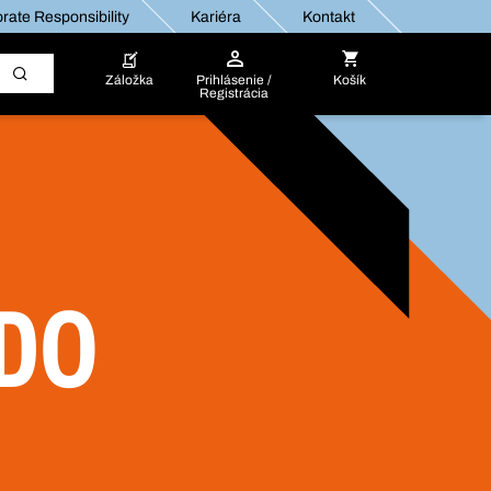
rate Responsibility
Kariéra
Kontakt
Záložka
Prihlásenie /
Košík
Registrácia
 DO