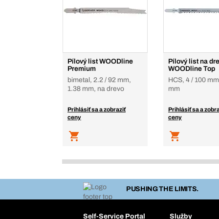
Pílový list WOODline
Pílový list na dr
Premium
WOODline Top
bimetal, 2.2 / 92 mm,
HCS, 4 / 100 mm
1.38 mm, na drevo
mm
Prihlásiť sa a zobraziť
Prihlásiť sa a zobra
ceny
ceny
PUSHING THE LIMITS.
Self-Service Portal
Služby