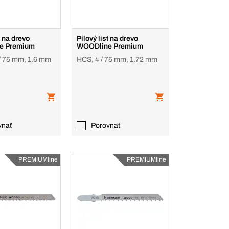
t na drevo
Pílový list na drevo
e Premium
WOODline Premium
/ 75 mm, 1.6 mm
HCS, 4 / 75 mm, 1.72 mm
vnať
Porovnať
PREMIUMline
PREMIUMline