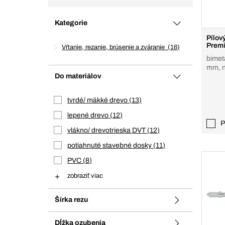
Kategorie
Pílov
Prem
Vŕtanie, rezanie, brúsenie a zváranie
16
bimeta
mm, n
Do materiálov
tvrdé/ mäkké drevo
13
lepené drevo
12
P
vlákno/ drevotrieska DVT
12
potiahnuté stavebné dosky
11
PVC
8
zobraziť viac
Šírka rezu
Dĺžka ozubenia