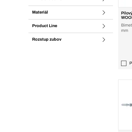
Materiál
Pílový
WOOD
Bimeta
Product Line
mm
Rozstup zubov
P