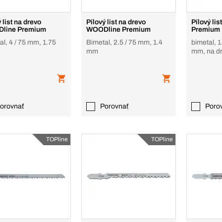
 list na drevo
Pílový list na drevo
Pílový li
line Premium
WOODline Premium
Premium
l, 4 / 75 mm, 1.75
Bimetal, 2.5 / 75 mm, 1.4
bimetal, 1
mm
mm, na d
orovnať
Porovnať
Poro
TOPline
TOPline