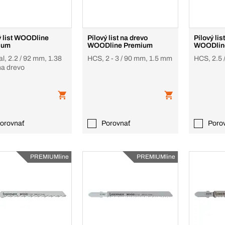
ý list WOODline
Pílový list na drevo
Pílový lis
ium
WOODline Premium
WOODlin
l, 2.2 / 92 mm, 1.38
HCS, 2 - 3 / 90 mm, 1.5 mm
HCS, 2.5 
a drevo
orovnať
Porovnať
Poro
PREMIUMline
PREMIUMline