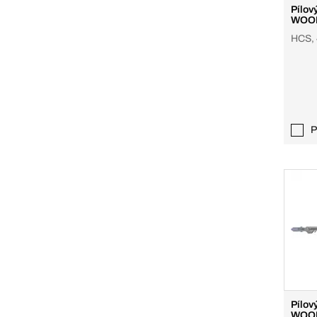
Pílový
WOOD
HCS, 
P
Pílový
WOOD