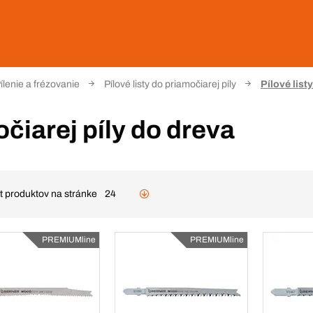
ílenie a frézovanie
Pílové listy do priamočiarej píly
Pílové list
očiarej píly do dreva
t produktov na stránke
24
PREMIUMline
PREMIUMline