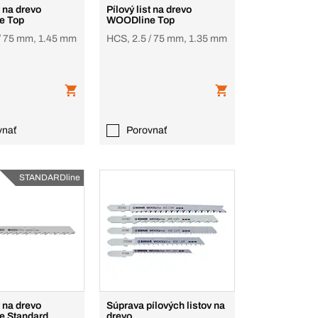
t na drevo
Pílový list na drevo
e Top
WOODline Top
/ 75 mm, 1.45 mm
HCS, 2.5 / 75 mm, 1.35 mm
vnať
Porovnať
STANDARDline
t na drevo
Súprava pílových listov na
 Standard
drevo