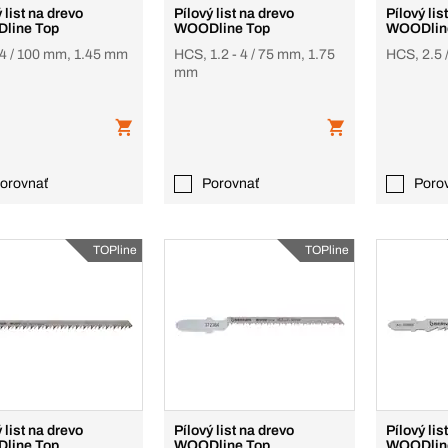
 list na drevo
Pílový list na drevo
Pílový lis
line Top
WOODline Top
WOODlin
4 / 100 mm, 1.45 mm
HCS, 1.2 - 4 / 75 mm, 1.75
HCS, 2.5 
mm
orovnať
Porovnať
Poro
TOPline
TOPline
 list na drevo
Pílový list na drevo
Pílový lis
line Top
WOODline Top
WOODline