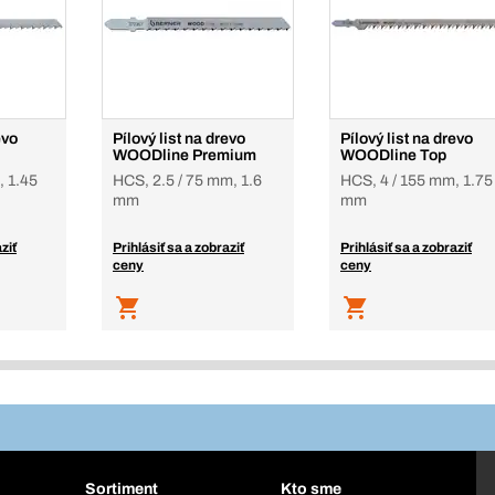
evo
Pílový list na drevo
Pílový list na drevo
WOODline Premium
WOODline Top
, 1.45
HCS, 2.5 / 75 mm, 1.6
HCS, 4 / 155 mm, 1.75
mm
mm
ziť
Prihlásiť sa a zobraziť
Prihlásiť sa a zobraziť
ceny
ceny
Sortiment
Kto sme