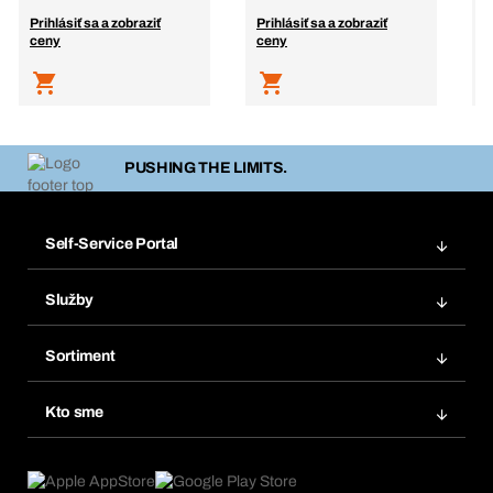
Prihlásiť sa a zobraziť
Prihlásiť sa a zobraziť
P
ceny
ceny
c
PUSHING THE LIMITS.
Self-Service Portal
Objednávky
Služby
Faktúry
Regálový systém Bera® Modul
Obľúbené
Sortiment
Systém Bera® Smart
Opakované objednávky
Inovácie produktov
Chemická databáza
Kto sme
Predplatné
Oblasti použitia
eProcurement
Čo ponúkame
FAQ
Product Compliance
Produktový poradca
Čo nás poháňa