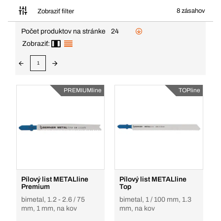
8 zásahov
Zobraziť filter
Počet produktov na stránke
24
Zobraziť:
1
PREMIUMline
TOPline
Pílový list METALline
Pílový list METALline
Premium
Top
bimetal, 1.2 - 2.6 / 75
bimetal, 1 / 100 mm, 1.3
mm, 1 mm, na kov
mm, na kov