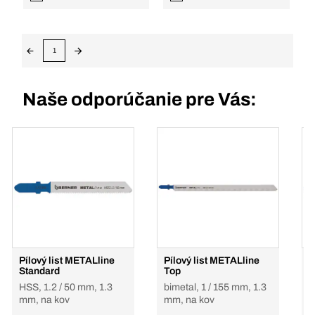
1
Naše odporúčanie pre Vás:
Pílový list METALline
Pílový list METALline
P
Standard
Top
P
HSS, 1.2 / 50 mm, 1.3
bimetal, 1 / 155 mm, 1.3
b
mm, na kov
mm, na kov
m