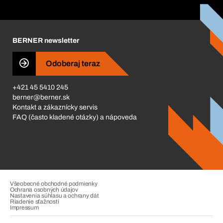
Katalóg a brožúry
Corporate Responsibility
Kariéra
BERNER newsletter
Business Conduct
Odoberaj teraz
+421 45 5410 245
berner@berner.sk
Kontakt a zákaznícky servis
FAQ (často kladené otázky) a nápoveda
Všeobecné obchodné podmienky
Ochrana osobných údajov
Nastavenia súhlasu a ochrany dát
Riadenie sťažností
Impressum