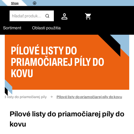
Shop
Sortiment
Oblasti použitia
PÍLOVÉ LISTY DO
Filter
PRIAMOČIAREJ PÍLY DO
KOVU
lové listy do priamočiarej píly
Pílové listy do priamočiarej píly do kovu
Pílové listy do priamočiarej píly do
kovu