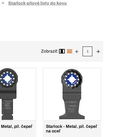
Starlock pílové listy do kovu
Zobraziť:
1
 Metal, píl. čepeľ
Starlock - Metal, píl. čepeľ
na oceľ