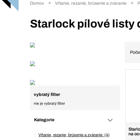
Domov
Vŕtanie, rezanie, brúsenie a zváranie
P
Starlock pílové listy
Poče
vybratý filter
nie je vybratý filter
Kategorie
Starlo
na oc
Vŕtanie, rezanie, brúsenie a zváranie
4