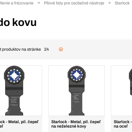
ílenie a frézovanie
Pílové listy pre oscilačné nástroje
Starlock
 do kovu
t produktov na stránke
24
ck - Metal, píl. čepeľ
Starlock - Metal, píl. čepeľ
Starlock -
eľ
na neželezné kovy
na oceľ