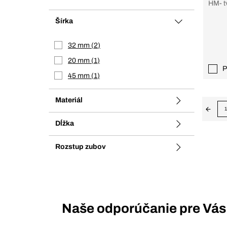
HM- t
Šírka
32 mm
2
20 mm
1
P
45 mm
1
Materiál
1
Dĺžka
Rozstup zubov
Naše odporúčanie pre Vás