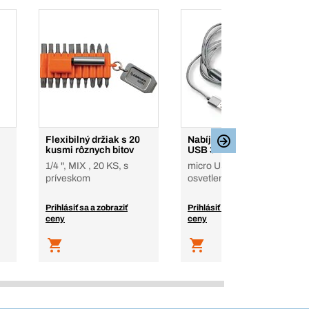
Flexibilný držiak s 20
Nabíjací multikábel
kusmi rôznych bitov
USB 3 v 1
1/4 ", MIX , 20 KS, s
micro USB, typ C,
príveskom
osvetlenie
Prihlásiť sa a zobraziť
Prihlásiť sa a zobraziť
ceny
ceny