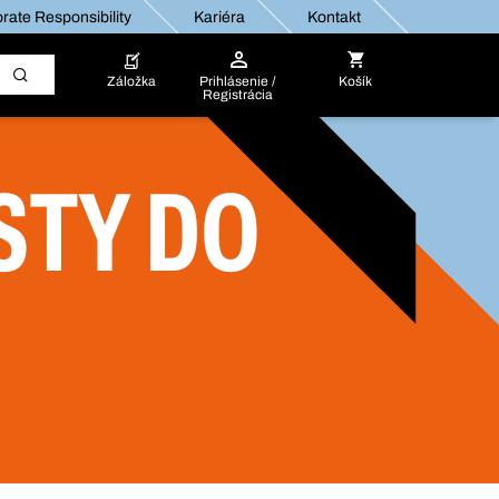
rate Responsibility
Kariéra
Kontakt
Záložka
Prihlásenie /
Košík
Registrácia
STY DO