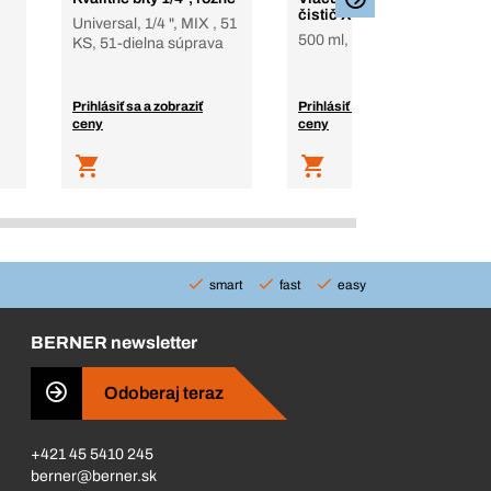
čistič X-in-1 Premium
Universal, 1/4 ", MIX , 51
500 ml, sprej
KS, 51-dielna súprava
Prihlásiť sa a zobraziť
Prihlásiť sa a zobraziť
ceny
ceny
smart
fast
easy
BERNER newsletter
Odoberaj teraz
+421 45 5410 245
berner@berner.sk