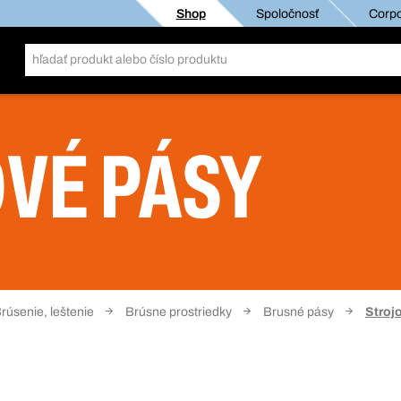
Shop
Spoločnosť
Corpo
VÉ PÁSY
rúsenie, leštenie
Brúsne prostriedky
Brusné pásy
Stroj