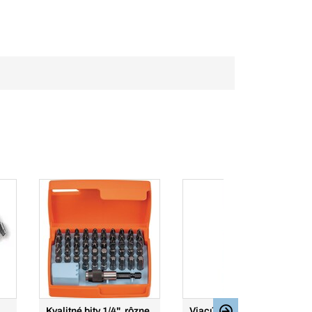
Kvalitné bity 1/4", rôzne
Viacúčelový penový