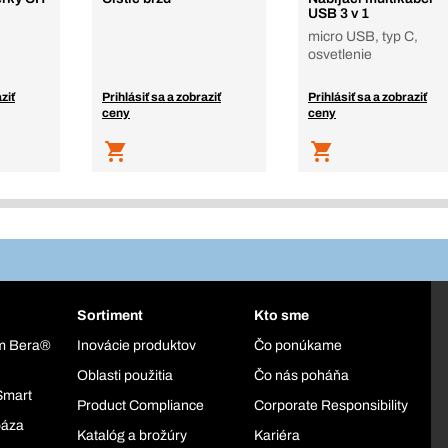
USB 3 v 1
micro USB, typ C,
osvetlenie
ziť
Prihlásiť sa a zobraziť
Prihlásiť sa a zobraziť
ceny
ceny
Sortiment
Kto sme
ém Bera®
Inovácie produktov
Čo ponúkame
Oblasti použitia
Čo nás poháňa
Smart
Product Compliance
Corporate Responsibility
báza
Katalóg a brožúry
Kariéra