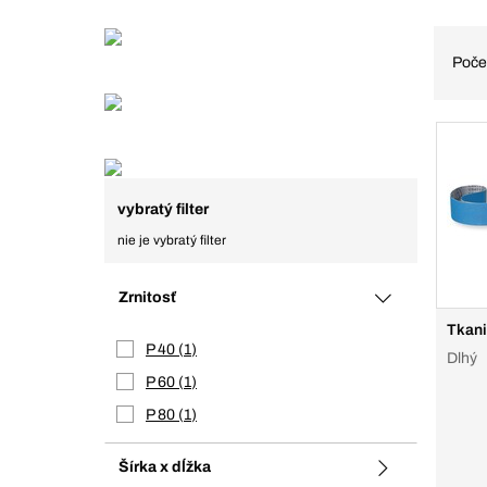
Poče
vybratý filter
nie je vybratý filter
Zrnitosť
Tkani
P 40
1
Dlhý
P 60
1
P 80
1
Šírka x dĺžka