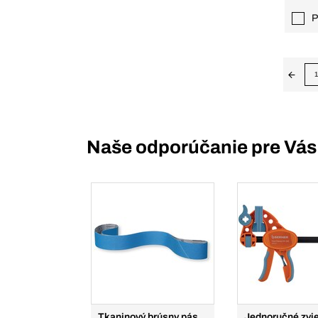
P
1
Naše odporúčanie pre Vás
Tkaninový brúsny pás
Jednoručné zvi