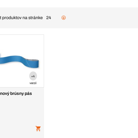
t produktov na stránke
24
+4
verzií
nový brúsny pás