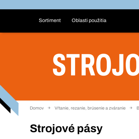
Sortiment
Oblasti použitia
STROJO
Domov
Vŕtanie, rezanie, brúsenie a zváranie
B
Strojové pásy