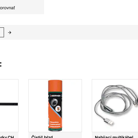
orovnať
:
erky CH
Čistič bŕzd
Nabíjací multikábel