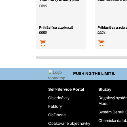
Dlhý
Prihlásiť sa a zobraziť
Prihlásiť sa a zobra
ceny
ceny
PUSHING THE LIMITS.
Self-Service Portal
Služby
Objednávky
Regálový syst
Modul
Faktúry
Systém Bera® 
Obľúbené
Chemická data
Opakované objednávky