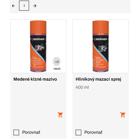
1
+3
verzií
Medené klzné mazivo
Hliníkový mazací sprej
400 ml
Porovnať
Porovnať