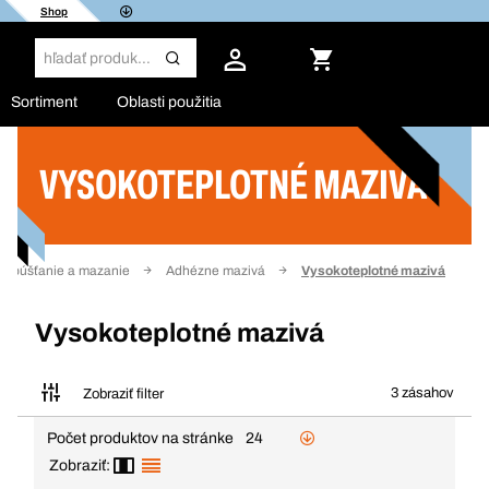
Shop
Sortiment
Oblasti použitia
VYSOKOTEPLOTNÉ MAZIVÁ
Filter
ozpúšťanie a mazanie
Adhézne mazivá
Vysokoteplotné mazivá
Vysokoteplotné mazivá
3 zásahov
Zobraziť filter
Počet produktov na stránke
24
Zobraziť: