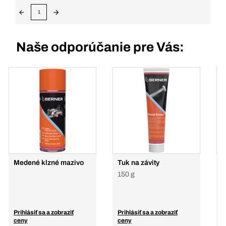
1
Naše odporúčanie pre Vás:
Medené klzné mazivo
Tuk na závity
H
150 g
4
Prihlásiť sa a zobraziť
Prihlásiť sa a zobraziť
P
ceny
ceny
c