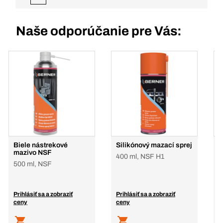
Naše odporúčanie pre Vás:
Biele nástrekové
Silikónový mazací sprej
V
mazivo NSF
400 ml, NSF H1
4
500 ml, NSF
Prihlásiť sa a zobraziť
Prihlásiť sa a zobraziť
P
ceny
ceny
c