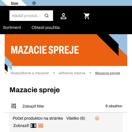
Shop
Sortiment
Oblasti použitia
MAZACIE SPREJE
Filter
a
Rozpúšťanie a mazanie
Adhézne mazivá
Mazacie spreje
Mazacie spreje
6 zásahov
Zobraziť filter
Počet produktov na stránke
Všetko (6)
Zobraziť: