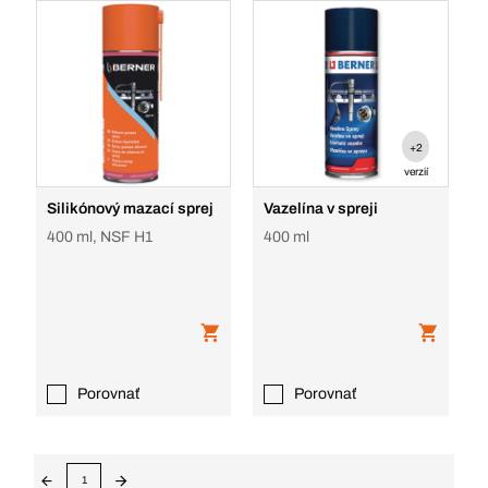
+2
verzií
Silikónový mazací sprej
Vazelína v spreji
400 ml, NSF H1
400 ml
Porovnať
Porovnať
1