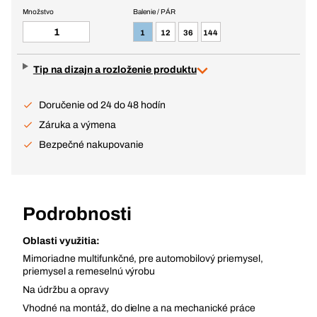
Množstvo
Balenie / PÁR
1
12
36
144
Tip na dizajn a rozloženie produktu
Doručenie od 24 do 48 hodín
Záruka a výmena
Bezpečné nakupovanie
Podrobnosti
Oblasti využitia:
Mimoriadne multifunkčné, pre automobilový priemysel,
priemysel a remeselnú výrobu
Na údržbu a opravy
Vhodné na montáž, do dielne a na mechanické práce