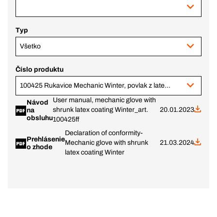
Typ
Všetko
Číslo produktu
100425 Rukavice Mechanic Winter, povlak z latexu, neónovo žlté, veľ. 9
User manual, mechanic glove with
Návod
shrunk latex coating Winter_art.
20.01.2023
na
obsluhu
100425ff
Declaration of conformity-
Prehlásenie
Mechanic glove with shrunk
21.03.2024
o zhode
latex coating Winter