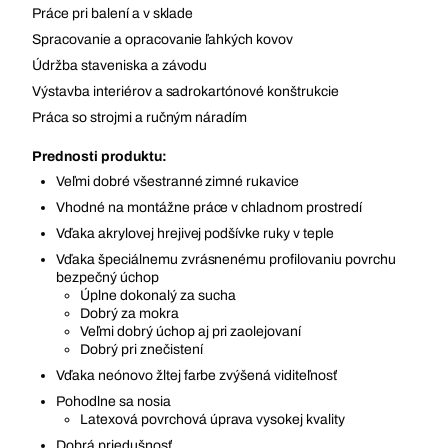
Práce pri balení a v sklade
Spracovanie a opracovanie ľahkých kovov
Údržba staveniska a závodu
Výstavba interiérov a sadrokartónové konštrukcie
Práca so strojmi a ručným náradím
Prednosti produktu:
Veľmi dobré všestranné zimné rukavice
Vhodné na montážne práce v chladnom prostredí
Vďaka akrylovej hrejivej podšívke ruky v teple
Vďaka špeciálnemu zvrásnenému profilovaniu povrchu
bezpečný úchop
Úplne dokonalý za sucha
Dobrý za mokra
Veľmi dobrý úchop aj pri zaolejovaní
Dobrý pri znečistení
Vďaka neónovo žltej farbe zvýšená viditeľnosť
Pohodlne sa nosia
Latexová povrchová úprava vysokej kvality
Dobrá priedušnosť