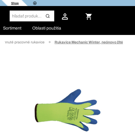
Shop
Sortiment
Oblasti použitia
tiahnuté pracovné rukavice
Rukavice Mechanic Winter, neónovo žlté