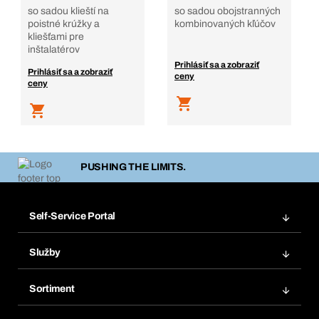
so sadou klieští na
so sadou obojstranných
poistné krúžky a
kombinovaných kľúčov
kliešťami pre
inštalatérov
Prihlásiť sa a zobraziť
Prihlásiť sa a zobraziť
ceny
ceny
PUSHING THE LIMITS.
Self-Service Portal
Objednávky
Služby
Faktúry
Regálový systém Bera® Modul
Obľúbené
Sortiment
Systém Bera® Smart
Opakované objednávky
Inovácie produktov