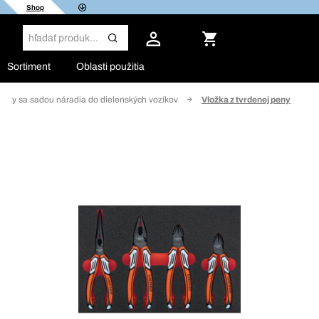
Shop
Sortiment
Oblasti použitia
ožky sa sadou náradia do dielenských vozíkov
Vložka z tvrdenej peny