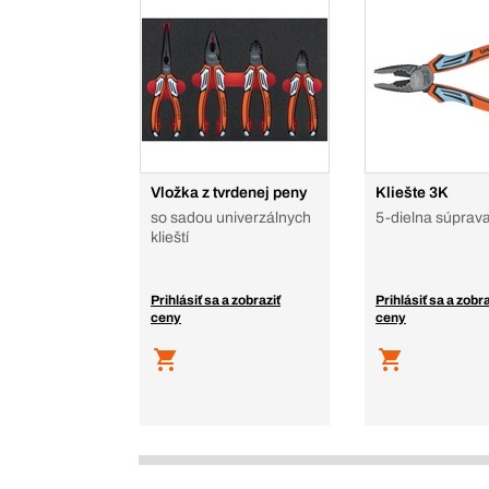
Vložka z tvrdenej peny
Kliešte 3K
so sadou univerzálnych
5-dielna súprav
klieští
Prihlásiť sa a zobraziť
Prihlásiť sa a zobra
ceny
ceny