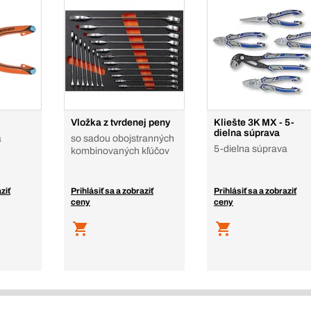
Vložka z tvrdenej peny
Kliešte 3K MX - 5-
dielna súprava
a
so sadou obojstranných
5-dielna súprava
kombinovaných kľúčov
ziť
Prihlásiť sa a zobraziť
Prihlásiť sa a zobraziť
ceny
ceny