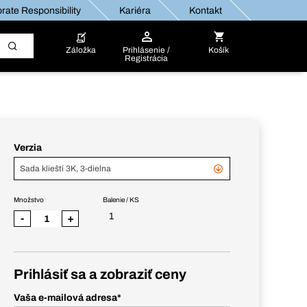
rate Responsibility
Kariéra
Kontakt
Záložka
Prihlásenie /
Košík
Registrácia
Verzia
Sada klieští 3K, 3-dielna
Množstvo
Balenie / KS
1
-
+
Prihlásiť sa a zobraziť ceny
Vaša e-mailová adresa
*