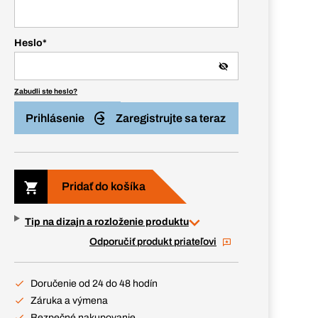
Heslo
*
Zabudli ste heslo?
Prihlásenie
Zaregistrujte sa teraz
Pridať do košíka
Tip na dizajn a rozloženie produktu
Odporučiť produkt priateľovi
Doručenie od 24 do 48 hodín
Záruka a výmena
Bezpečné nakupovanie