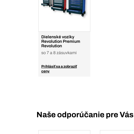
Dielenské vozíky
Revolution Premium
Revolution
so 7 a 8 zásuvkami
Prihlásiť sa a zobraziť
ceny
Naše odporúčanie pre Vás