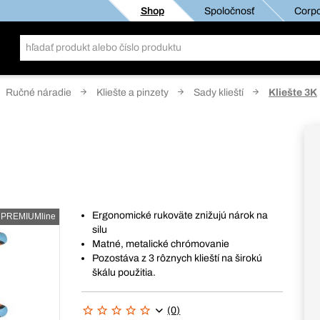
Shop
Spoločnosť
Corpo
Ručné náradie
Kliešte a pinzety
Sady klieští
Kliešte 3K
Ergonomické rukoväte znižujú nárok na
PREMIUMline
silu
Matné, metalické chrómovanie
Pozostáva z 3 rôznych klieští na širokú
škálu použitia.
(0)