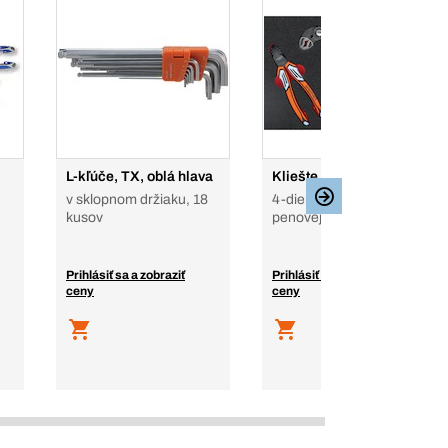
L-kľúče, TX, oblá hlava
Kliešte 3K
v sklopnom držiaku, 18
4-dielna súprava v
kusov
penovej vložke
Prihlásiť sa a zobraziť
Prihlásiť sa a zobraziť
ceny
ceny