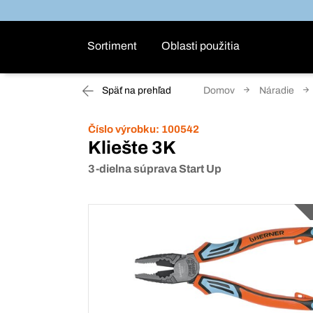
Sortiment
Oblasti použitia
Späť na prehľad
Domov
Náradie
Číslo výrobku:
100542
Kliešte 3K
3-dielna súprava Start Up