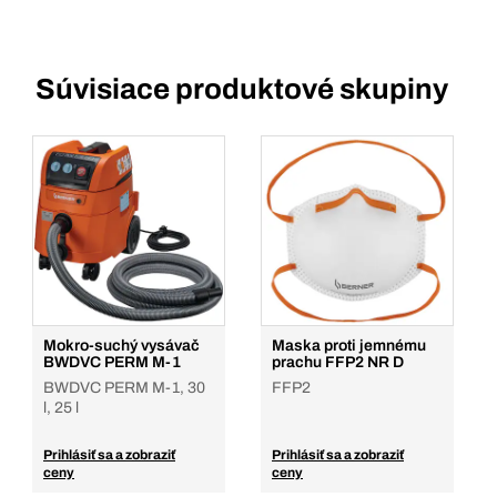
Súvisiace produktové skupiny
Mokro-suchý vysávač
Maska proti jemnému
BWDVC PERM M-1
prachu FFP2 NR D
BWDVC PERM M-1, 30
FFP2
l, 25 l
Prihlásiť sa a zobraziť
Prihlásiť sa a zobraziť
ceny
ceny