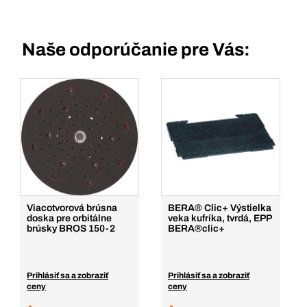
Naše odporúčanie pre Vás:
Viacotvorová brúsna
BERA® Clic+ Výstielka
doska pre orbitálne
veka kufríka, tvrdá, EPP
brúsky BROS 150-2
BERA®clic+
Prihlásiť sa a zobraziť
Prihlásiť sa a zobraziť
ceny
ceny