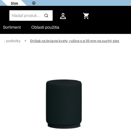
Shop
Sortiment
Oblasti použitia
re a podložky
Držiak na brúsne kvety, ružice s ø 35 mm na suchý zips