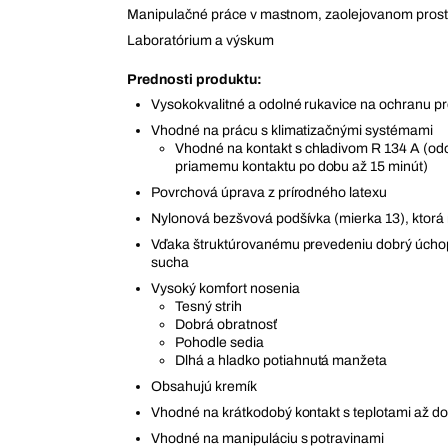
Manipulačné práce v mastnom, zaolejovanom prost
Laboratórium a výskum
Prednosti produktu:
Vysokokvalitné a odolné rukavice na ochranu pr
Vhodné na prácu s klimatizačnými systémami
Vhodné na kontakt s chladivom R 134 A (odo
priamemu kontaktu po dobu až 15 minút)
Povrchová úprava z prírodného latexu
Nylonová bezšvová podšívka (mierka 13), ktorá
Vďaka štruktúrovanému prevedeniu dobrý úchop
sucha
Vysoký komfort nosenia
Tesný strih
Dobrá obratnosť
Pohodle sedia
Dlhá a hladko potiahnutá manžeta
Obsahujú kremík
Vhodné na krátkodobý kontakt s teplotami až d
Vhodné na manipuláciu s potravinami