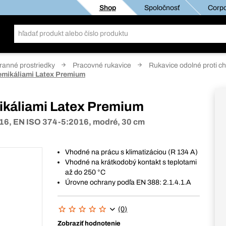
Shop
Spoločnosť
Corpo
anné prostriedky
Pracovné rukavice
Rukavice odolné proti c
emikáliami Latex Premium
ikáliami Latex Premium
16, EN ISO 374-5:2016, modré, 30 cm
Vhodné na prácu s klimatizáciou (R 134 A)
Vhodné na krátkodobý kontakt s teplotami
až do 250 °C
Úrovne ochrany podľa EN 388: 2.1.4.1.A
(0)
Zobraziť hodnotenie