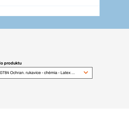
lo produktu
100784 Ochran. rukavice - chémia - Latex Premium, veľ. 10, pár