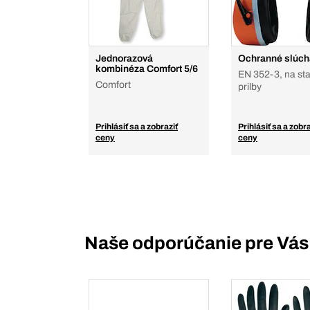
Jednorazová
Ochranné slúch
kombinéza Comfort 5/6
EN 352-3, na st
Comfort
prilby
Prihlásiť sa a zobraziť
Prihlásiť sa a zobra
ceny
ceny
Naše odporúčanie pre Vás