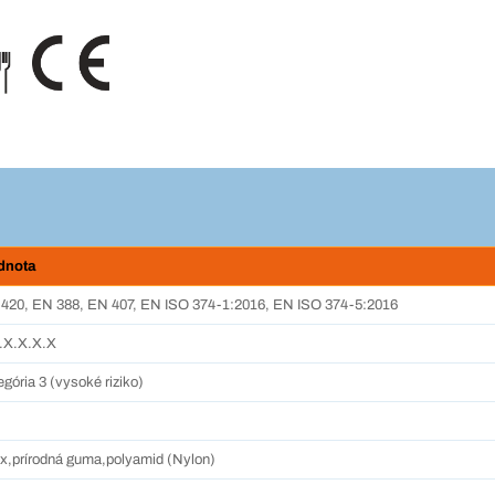
dnota
420, EN 388, EN 407, EN ISO 374-1:2016, EN ISO 374-5:2016
.X.X.X.X
egória 3 (vysoké riziko)
ex,prírodná guma,polyamid (Nylon)