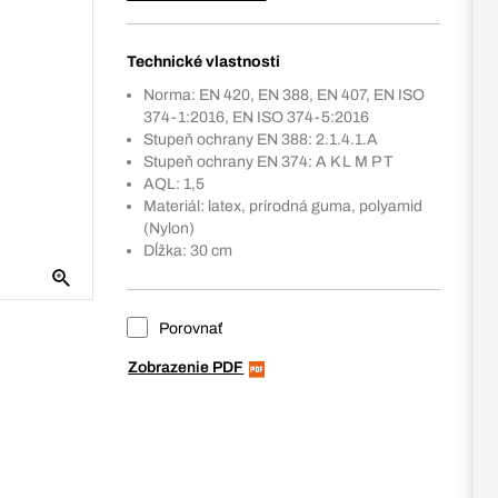
Technické vlastnosti
Norma: EN 420, EN 388, EN 407, EN ISO
374-1:2016, EN ISO 374-5:2016
Stupeň ochrany EN 388: 2.1.4.1.A
Stupeň ochrany EN 374: A K L M P T
AQL: 1,5
Materiál: latex, prírodná guma, polyamid
(Nylon)
Dĺžka: 30 cm
Porovnať
Zobrazenie PDF