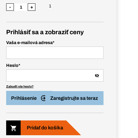
1
-
+
Prihlásiť sa a zobraziť ceny
Vaša e-mailová adresa
*
Heslo
*
Zabudli ste heslo?
Prihlásenie
Zaregistrujte sa teraz
Pridať do košíka