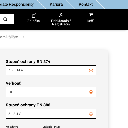
rate Responsibility
Kariéra
Kontakt
Záložka
Prihlásenie /
Košík
Registrácia
hemikáliám
Stupeň ochrany EN 374
A K L M P T
Veľkosť
10
Stupeň ochrany EN 388
2.1.4.1.A
Množstvo
Balenie / PÁR