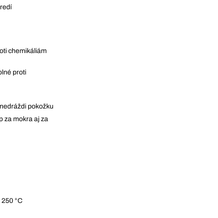
redí
oti chemikáliám
lné proti
 nedráždi pokožku
 za mokra aj za
o 250 °C