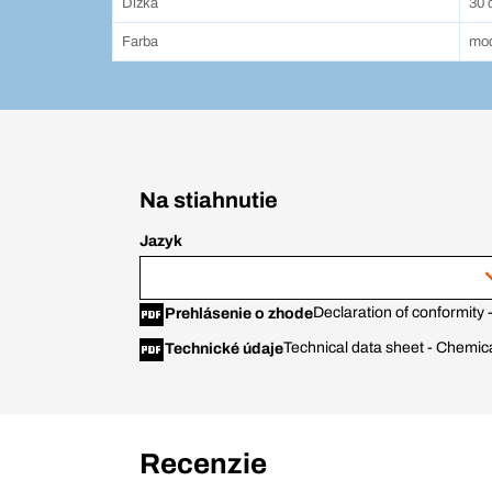
Dĺžka
30 
Farba
mo
Na stiahnutie
Jazyk
Declaration of conformity 
Prehlásenie o zhode
Technical data sheet - Chemica
Technické údaje
Recenzie