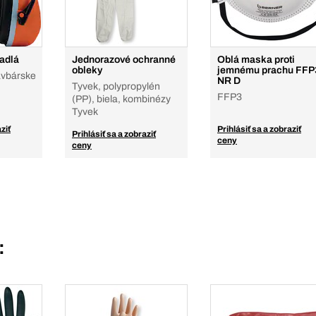
adlá
Jednorazové ochranné
Oblá maska proti
obleky
jemnému prachu FFP
avbárske
NR D
Tyvek, polypropylén
FFP3
(PP), biela, kombinézy
Tyvek
ziť
Prihlásiť sa a zobraziť
Prihlásiť sa a zobraziť
ceny
ceny
: