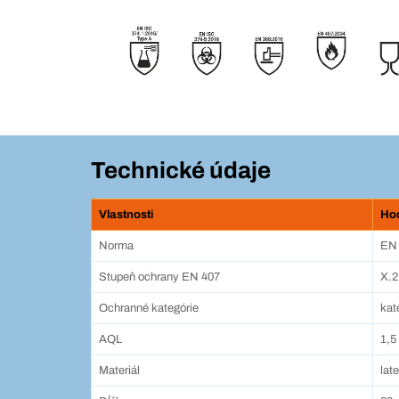
Technické údaje
Vlastnosti
Ho
Norma
EN 
Stupeň ochrany EN 407
X.2
Ochranné kategórie
kat
AQL
1,5
Materiál
lat