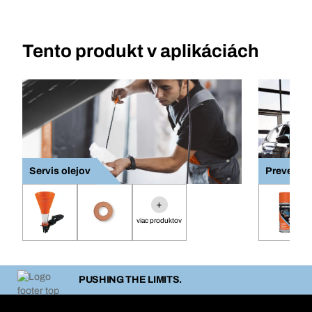
Tento produkt v aplikáciách
Servis olejov
Preventív
+
viac produktov
PUSHING THE LIMITS.