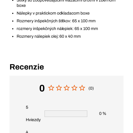
Štítky so zodpovedajúcimi viazacími drôtmi v zbernom
boxe
Nálepky v praktickom odkladacom boxe
Rozmery inšpekčných štítkov: 65 x 100 mm
rozmery inšpekčných nálepiek: 65 x 100 mm
Rozmery nálepiek olej: 60 x 40 mm
Recenzie
0
(0)
5
0 %
Hviezdy
4