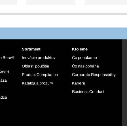
Sortiment
Kto sme
ém Bera®
Inovácie produktov
Čo ponúkame
Oblasti použitia
Čo nás poháňa
Smart
Product Compliance
Corporate Responsibility
báza
Katalóg a brožúry
Kariéra
Business Conduct
adca