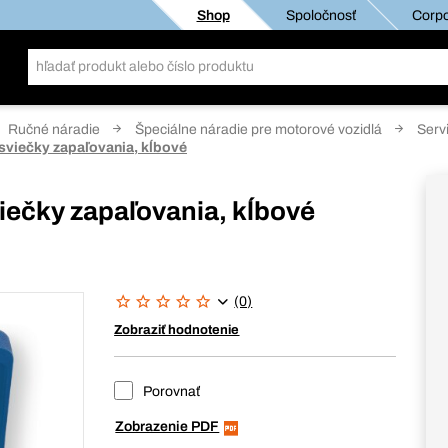
Shop
Spoločnosť
Corpo
Ručné náradie
Špeciálne náradie pre motorové vozidlá
Serv
 sviečky zapaľovania, kĺbové
viečky zapaľovania, kĺbové
(0)
Zobraziť hodnotenie
Porovnať
Zobrazenie PDF