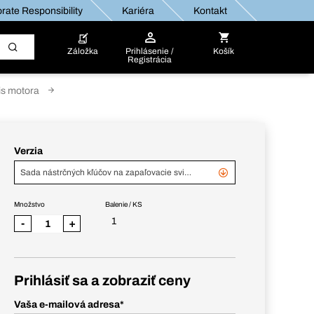
rate Responsibility
Kariéra
Kontakt
Záložka
Prihlásenie /
Košík
Registrácia
is motora
Verzia
Sada nástrčných kľúčov na zapaľovacie sviečky, 6-dielna
Množstvo
Balenie / KS
1
-
+
Prihlásiť sa a zobraziť ceny
Vaša e-mailová adresa
*