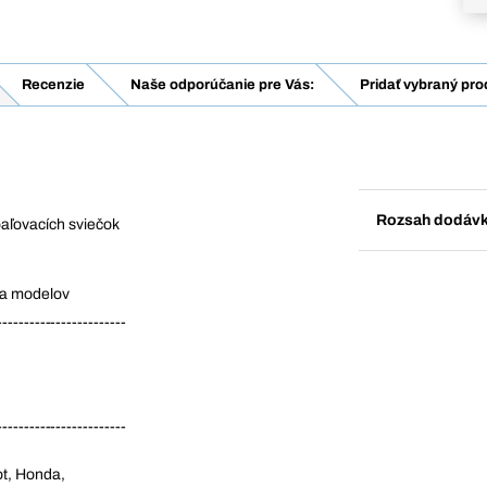
Recenzie
Naše odporúčanie pre Vás:
Pridať vybraný pro
Rozsah dodáv
aľovacích sviečok
na modelov
------------------------
------------------------
ot, Honda,