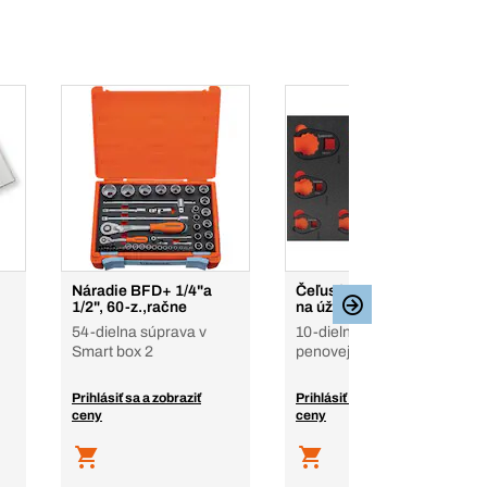
Náradie BFD+ 1/4"a
Čeľusťové kľúče, najmä
1/2", 60-z.,račne
na úžitkové vozidlá
54-dielna súprava v
10-dielna súprava v
Smart box 2
penovej vložke
Prihlásiť sa a zobraziť
Prihlásiť sa a zobraziť
ceny
ceny