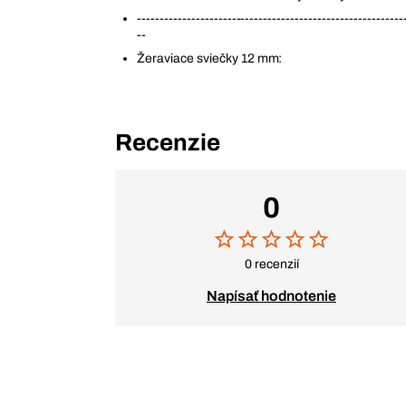
-----------------------------------------------------------
--
Žeraviace sviečky 12 mm:
Recenzie
0
0 recenzií
Napísať hodnotenie