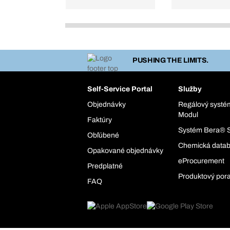
PUSHING THE LIMITS.
Self-Service Portal
Služby
Objednávky
Regálový syst
Modul
Faktúry
Systém Bera® 
Obľúbené
Chemická data
Opakované objednávky
eProcurement
Predplatné
Produktový por
FAQ