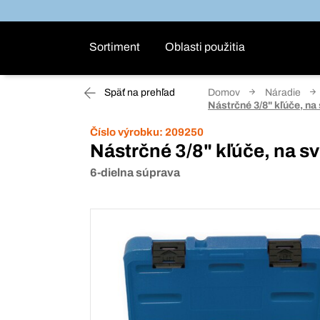
Sortiment
Oblasti použitia
Späť na prehľad
Domov
Náradie
Nástrčné 3/8" kľúče, na
Číslo výrobku:
209250
Nástrčné 3/8" kľúče, na s
6-dielna súprava