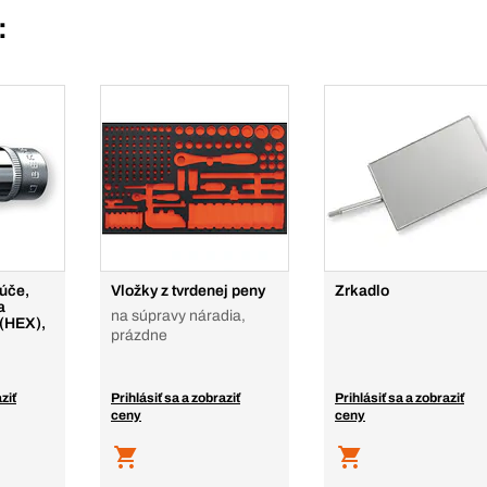
:
ľúče,
Vložky z tvrdenej peny
Zrkadlo
a
na súpravy náradia,
 (HEX),
prázdne
ziť
Prihlásiť sa a zobraziť
Prihlásiť sa a zobraziť
ceny
ceny