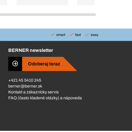
smart
fast
easy
BERNER newsletter
Odoberaj teraz
+421 45 5410 245
berner@berner.sk
Kontakt a zákaznícky servis
FAQ (často kladené otázky) a nápoveda