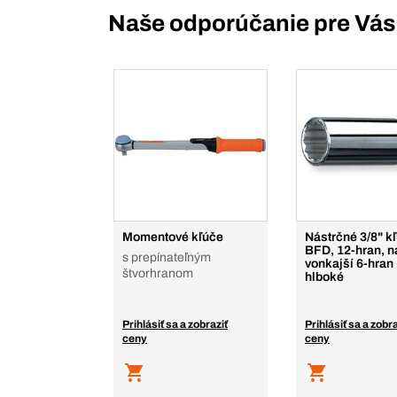
Naše odporúčanie pre Vás
Momentové kľúče
Nástrčné 3/8" k
BFD, 12-hran, n
s prepínateľným
vonkajší 6-hran
štvorhranom
hlboké
Prihlásiť sa a zobraziť
Prihlásiť sa a zobra
ceny
ceny