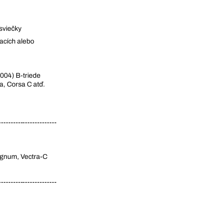
sviečky
acích alebo
004) B-triede
a, Corsa C atď.
------------------------
Signum, Vectra-C
------------------------