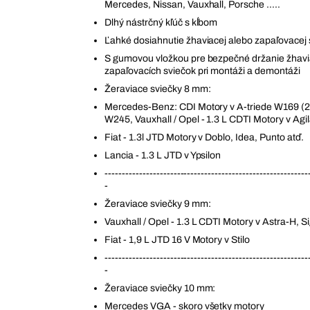
Mercedes, Nissan, Vauxhall, Porsche .....
Dlhý nástrčný kľúč s kĺbom
Ľahké dosiahnutie žhaviacej alebo zapaľovacej 
S gumovou vložkou pre bezpečné držanie žhavi
zapaľovacích sviečok pri montáži a demontáži
Žeraviace sviečky 8 mm:
Mercedes-Benz: CDI Motory v A-triede W169 (2
W245, Vauxhall / Opel - 1.3 L CDTI Motory v Agil
Fiat - 1.3l JTD Motory v Doblo, Idea, Punto atď.
Lancia - 1.3 L JTD v Ypsilon
-----------------------------------------------------------
-
Žeraviace sviečky 9 mm:
Vauxhall / Opel - 1.3 L CDTI Motory v Astra-H, 
Fiat - 1,9 L JTD 16 V Motory v Stilo
-----------------------------------------------------------
-
Žeraviace sviečky 10 mm:
Mercedes VGA - skoro všetky motory