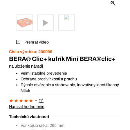
Prehrať video
Číslo výrobku:
200999
BERA® Clic+ kufrík Mini BERA®clic+
na uloženie náradi
Velmi stabilné prevedenie
Ochrana proti vlhkosti a prachu
Rýchle otváranie a stohovanie, inovatívny identifikacný
štítok
(1)
Napísať hodnotenie
Technické vlastnosti
Vonkajšia šírka: 265 mm