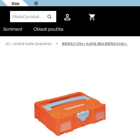
Shop
Sortiment
Oblasti použitia
CLIC+ úložné kufre (prázdne)
BERA® Clic+ kufrík Mini BERA®clic+