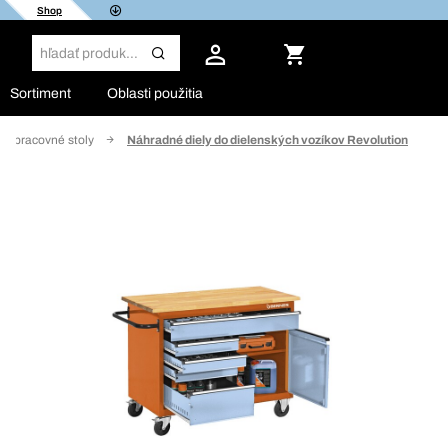
Shop
Sortiment
Oblasti použitia
re pracovné stoly
Náhradné diely do dielenských vozíkov Revolution