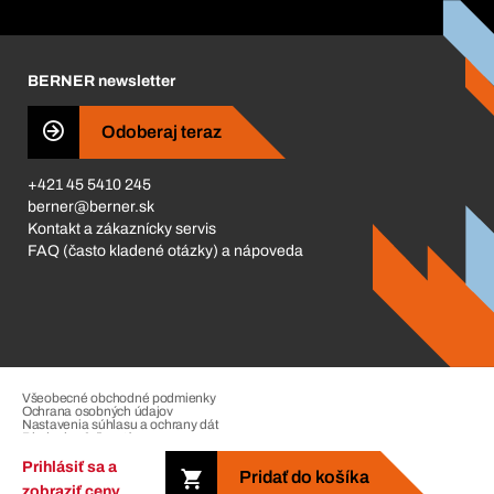
Corporate Responsibility
Kariéra
BERNER newsletter
Business Conduct
Odoberaj teraz
+421 45 5410 245
berner@berner.sk
Kontakt a zákaznícky servis
FAQ (často kladené otázky) a nápoveda
Všeobecné obchodné podmienky
Ochrana osobných údajov
Nastavenia súhlasu a ochrany dát
Riadenie sťažností
Impressum
Prihlásiť sa a
Pridať do košíka
zobraziť ceny