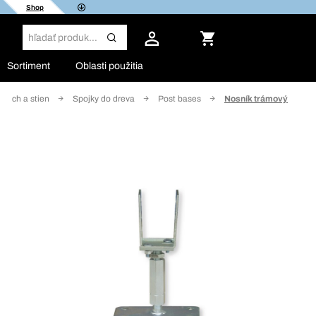
Shop
Sortiment
Oblasti použitia
riech a stien
Spojky do dreva
Post bases
Nosník trámový