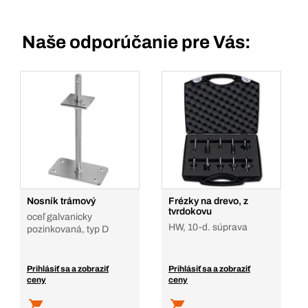
Naše odporúčanie pre Vás:
Nosník trámový
Frézky na drevo, z
tvrdokovu
oceľ galvanicky
HW, 10-d. súprava
pozinkovaná, typ D
Prihlásiť sa a zobraziť
Prihlásiť sa a zobraziť
ceny
ceny