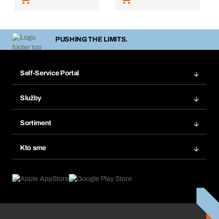
PUSHING THE LIMITS.
Self-Service Portal
Objednávky
Služby
Faktúry
Regálový systém Bera® Modul
Obľúbené
Sortiment
Systém Bera® Smart
Opakované objednávky
Inovácie produktov
Chemická databáza
Kto sme
Predplatné
Oblasti použitia
eProcurement
Čo ponúkame
FAQ
Product Compliance
Produktový poradca
Čo nás poháňa
Katalóg a brožúry
Corporate Responsibility
Kariéra