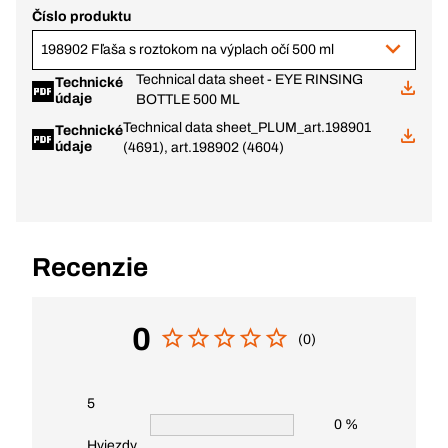
Číslo produktu
198902 Fľaša s roztokom na výplach očí 500 ml
Technical data sheet - EYE RINSING
Technické
údaje
BOTTLE 500 ML
Technical data sheet_PLUM_art.198901
Technické
údaje
(4691), art.198902 (4604)
Recenzie
0
(0)
5
0 %
Hviezdy