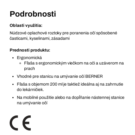
Podrobnosti
Oblasti využitia:
Núdzové oplachové roztoky pre poranenia očí spôsobené
časticami, kyselinami, zásadami
Prednosti produktu:
Ergonomická
Fľaša s ergonomickým viečkom na oči a uzáverom na
prach
Vhodné pre stanicu na umývanie očí BERNER
Fľaša s objemom 200 ml je taktiež ideálna aj na zahrnutie
do lekárničiek.
Na mobilné použitie alebo na dopĺňanie nástennej stanice
na umývanie očí