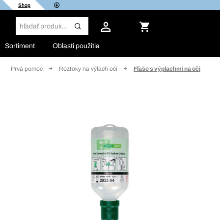
Shop
Sortiment
Oblasti použitia
Prvá pomoc
Roztoky na výlach očí
Fľaše s výplachmi na oči