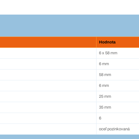
Hodnota
6 x 58 mm
6 mm
58 mm
6 mm
25 mm
35 mm
6
oceľ pozinkovaná