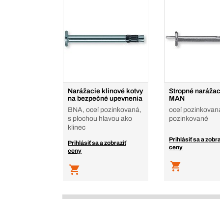
Narážacie klinové kotvy
Stropné narážac
na bezpečné upevnenia
MAN
BNA, oceľ pozinkovaná,
oceľ pozinkovan
s plochou hlavou ako
pozinkované
klinec
Prihlásiť sa a zobra
Prihlásiť sa a zobraziť
ceny
ceny