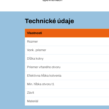
Technické údaje
Vlastnosti
Rozmer
Vonk. priemer
Dĺžka kotvy
Priemer vŕtaného otvoru
Efektívna hĺbka kotvenia
Min. hĺbka otvoru t1
Závit
Materiál