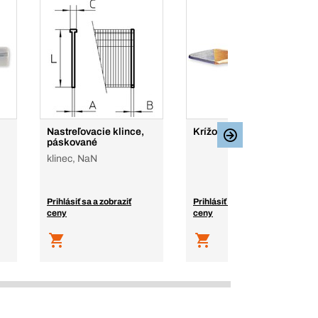
Nastreľovacie klince,
Krížový sekáč
páskované
klinec, NaN
Prihlásiť sa a zobraziť
Prihlásiť sa a zobraziť
ceny
ceny