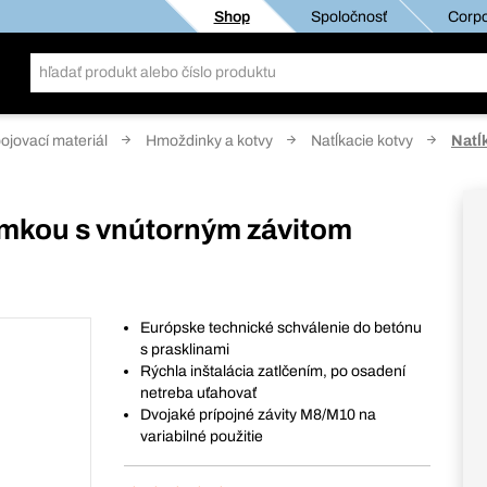
Shop
Spoločnosť
Corpo
pojovací materiál
Hmoždinky a kotvy
Natĺkacie kotvy
Natĺ
jímkou s vnútorným závitom
Európske technické schválenie do betónu
s prasklinami
Rýchla inštalácia zatlčením, po osadení
netreba uťahovať
Dvojaké prípojné závity M8/M10 na
variabilné použitie