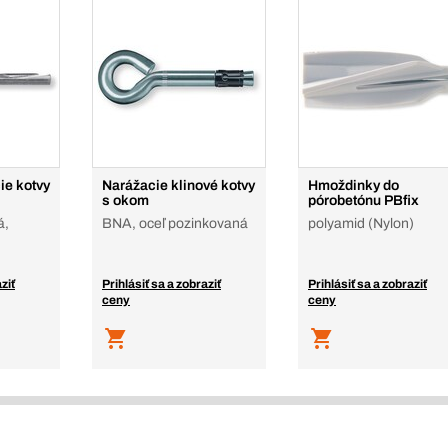
ie kotvy
Narážacie klinové kotvy
Hmoždinky do
s okom
pórobetónu PBfix
á,
BNA, oceľ pozinkovaná
polyamid (Nylon)
ziť
Prihlásiť sa a zobraziť
Prihlásiť sa a zobraziť
ceny
ceny