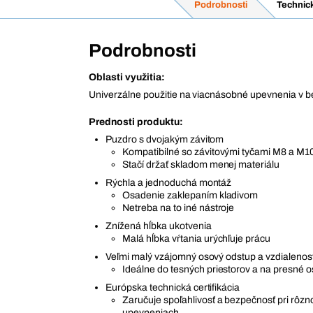
Podrobnosti
Technic
Podrobnosti
Oblasti využitia:
Univerzálne použitie na viacnásobné upevnenia v b
Prednosti produktu:
Puzdro s dvojakým závitom
Kompatibilné so závitovými tyčami M8 a M1
Stačí držať skladom menej materiálu
Rýchla a jednoduchá montáž
Osadenie zaklepaním kladivom
Netreba na to iné nástroje
Znížená hĺbka ukotvenia
Malá hĺbka vŕtania urýchľuje prácu
Veľmi malý vzájomný osový odstup a vzdialenosť
Ideálne do tesných priestorov a na presné 
Európska technická certifikácia
Zaručuje spoľahlivosť a bezpečnosť pri rôz
upevneniach