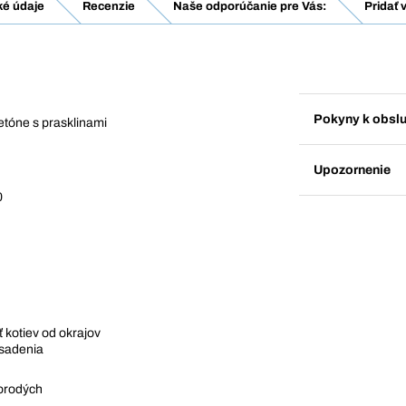
ké údaje
Recenzie
Naše odporúčanie pre Vás:
Pridať 
Pokyny k obsl
etóne s prasklinami
Upozornenie
0
 kotiev od okrajov
osadenia
norodých