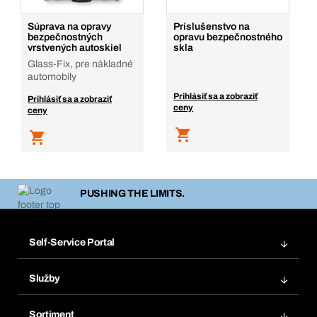
Súprava na opravy
Príslušenstvo na
bezpečnostných
opravu bezpečnostného
vrstvených autoskiel
skla
Glass-Fix, pre nákladné
automobily
Prihlásiť sa a zobraziť
Prihlásiť sa a zobraziť
ceny
ceny
PUSHING THE LIMITS.
Self-Service Portal
Objednávky
Služby
Faktúry
Regálový systém Bera® Modul
Obľúbené
Sortiment