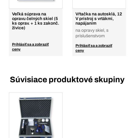
Pridať do košíka
Veľká súprava na
Vŕtačka na autosklá, 12
opravu čelných skiel (5
V prístroj s vrtákmi,
ks oprav. + 1 ks zakonč.
napájaním
živice)
na opravy skiel, s
príslušenstvom
Prihlásiť sa a zobraziť
Prihlásiť sa a zobraziť
ceny
ceny
Súvisiace produktové skupiny