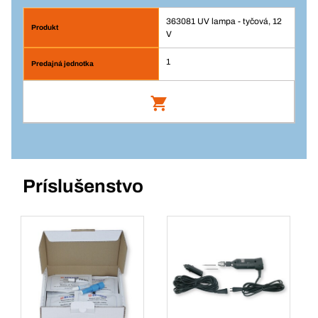
363081 UV lampa - tyčová, 12
V
1
UV lampa - tyčová, 12 V
Číslo výrobku: 363081
Príslušenstvo
Prihlásenie
Balenie/KS
1
Množstvo