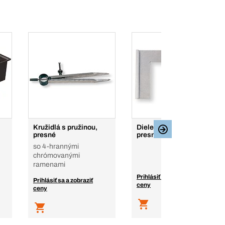
Kružidlá s pružinou,
Dielenské uholníky,
presné
presné
so 4-hrannými
chrómovanými
ramenami
Prihlásiť sa a zobraziť
Prihlásiť sa a zobraziť
ceny
ceny