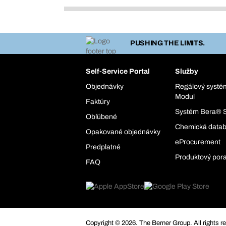
PUSHING THE LIMITS.
Self-Service Portal
Služby
Objednávky
Regálový syst
Modul
Faktúry
Systém Bera® 
Obľúbené
Chemická data
Opakované objednávky
eProcurement
Predplatné
Produktový por
FAQ
Copyright © 2026. The Berner Group. All rights r