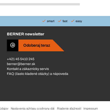
smart
fast
easy
BERNER newsletter
Odoberaj teraz
+421 45 5410 245
berner@berner.sk
Kontakt a zákaznícky servis
FAQ (často kladené otázky) a nápoveda
údajov
Nastavenia súhlasu a ochrany dát
Riadenie sťažností
Impressum