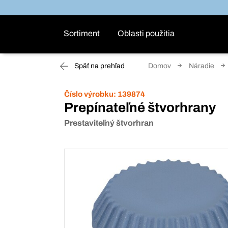
Sortiment
Oblasti použitia
Späť na prehľad
Domov
Náradie
Číslo výrobku:
139874
Prepínateľné štvorhrany
Prestaviteľný štvorhran