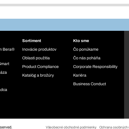
Sortiment
Kto sme
ém Bera®
Inovácie produktov
Čo ponúkame
Oblasti použitia
Čo nás poháňa
Smart
Product Compliance
Corporate Responsibility
báza
Katalóg a brožúry
Kariéra
Business Conduct
adca
eserved.
Všeobecné obchodné podmienky
Ochrana osobných 