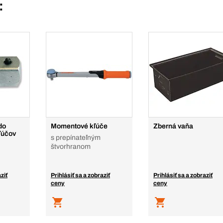
:
do
Momentové kľúče
Zberná vaňa
ľúčov
s prepínateľným
štvorhranom
ziť
Prihlásiť sa a zobraziť
Prihlásiť sa a zobraziť
ceny
ceny