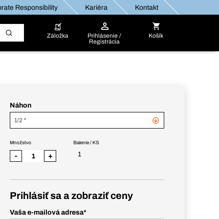
rate Responsibility
Kariéra
Kontakt
Záložka
Prihlásenie /
Košík
Registrácia
Náhon
1/2 "
Množstvo
Balenie / KS
1
-
+
Prihlásiť sa a zobraziť ceny
Vaša e-mailová adresa
*