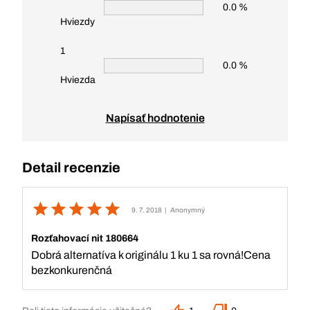
0.0 %
Hviezdy
1
0.0 %
Hviezda
Napísať hodnotenie
Detail recenzie
9. 7. 2018
| Anonymný
Rozťahovací nit 180664
Dobrá alternatíva k originálu 1 ku 1 sa rovná!Cena
bezkonkurenčná