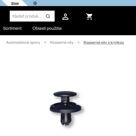
Shop
Sortiment
Oblasti použitia
Automobilové spony
Rozperné nity
Rozperné nity s krytkou