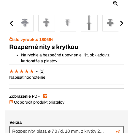
Číslo výrobku:
180664
Rozperné nity s krytkou
Na rýchle a bezpečné upevnenie líšt, obkladov z
kartonáže a plastov
(1)
Napísať hodnotenie
Zobrazenie PDF
Odporučiť produkt priateľovi
Verzia
Rozper. nity, plast, ø 7,0 / d. 10 mm, ø krytky 20 mm, čierne