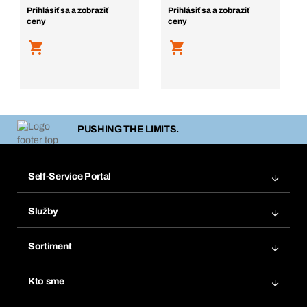
Prihlásiť sa a zobraziť
Prihlásiť sa a zobraziť
ceny
ceny
PUSHING THE LIMITS.
Self-Service Portal
Objednávky
Služby
Faktúry
Regálový systém Bera® Modul
Obľúbené
Sortiment
Systém Bera® Smart
Opakované objednávky
Inovácie produktov
Chemická databáza
Kto sme
Predplatné
Oblasti použitia
eProcurement
Čo ponúkame