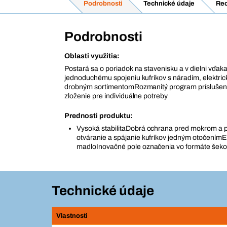
Podrobnosti
Technické údaje
Rec
Podrobnosti
Oblasti využitia:
Postará sa o poriadok na stavenisku a v dielni vďak
jednoduchému spojeniu kufríkov s náradím, elektric
drobným sortimentomRozmanitý program príslušen
zloženie pre individuálne potreby
Prednosti produktu:
Vysoká stabilitaDobrá ochrana pred mokrom a
otváranie a spájanie kufríkov jedným otočení
madloInovačné pole označenia vo formáte šekov
Technické údaje
Vlastnosti