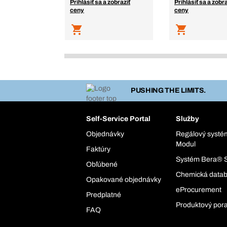
Prihlásiť sa a zobraziť
Prihlásiť sa a zobra
ceny
ceny
PUSHING THE LIMITS.
Self-Service Portal
Služby
Objednávky
Regálový syst
Modul
Faktúry
Systém Bera® 
Obľúbené
Chemická data
Opakované objednávky
eProcurement
Predplatné
Produktový por
FAQ