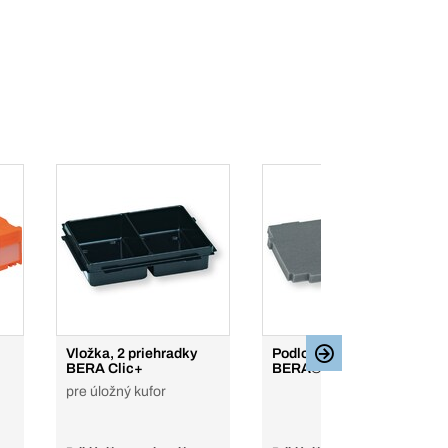
Vložka, 2 priehradky
Podložka na dno
BERA Clic+
BERA®clic+
pre úložný kufor