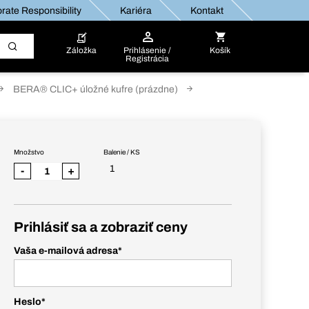
rate Responsibility
Kariéra
Kontakt
Záložka
Prihlásenie /
Košík
Registrácia
BERA® CLIC+ úložné kufre (prázdne)
Množstvo
Balenie / KS
1
-
+
Prihlásiť sa a zobraziť ceny
Vaša e-mailová adresa
*
Heslo
*