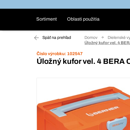
Sortiment
Oblasti použitia
Späť na prehľad
Domov
Dielenské v
Úložný kufor vel. 4 BER
Číslo výrobku:
102547
Úložný kufor vel. 4 BERA 