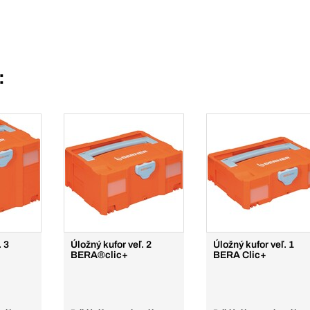
:
. 3
Úložný kufor veľ. 2
Úložný kufor veľ. 1
BERA®clic+
BERA Clic+