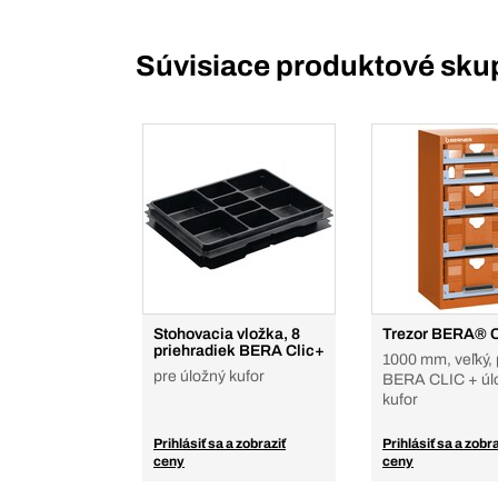
Súvisiace produktové sku
Stohovacia vložka, 8
Trezor BERA® 
priehradiek BERA Clic+
1000 mm, veľký, 
pre úložný kufor
BERA CLIC + úl
kufor
Prihlásiť sa a zobraziť
Prihlásiť sa a zobra
ceny
ceny