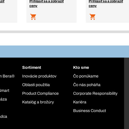
ziť
Prihlásiť sa a zobraziť
Prihlásiť sa a zobraziť
ceny
ceny
Sortiment
Kto sme
ém Bera®
Inovácie produktov
Čo ponúkame
Oblasti použitia
Čo nás poháňa
Smart
Product Compliance
Corporate Responsibility
báza
Katalóg a brožúry
Kariéra
Business Conduct
adca