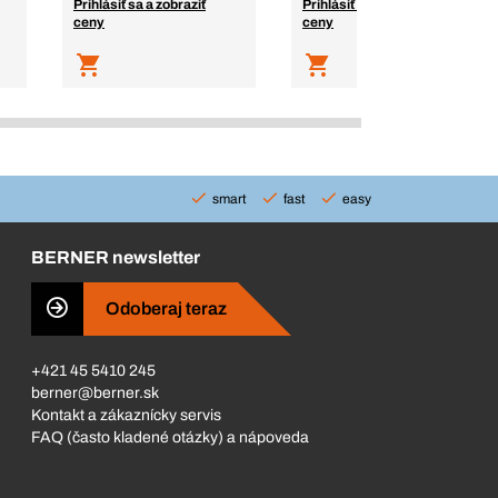
Prihlásiť sa a zobraziť
Prihlásiť sa a zobraziť
ceny
ceny
smart
fast
easy
BERNER newsletter
Odoberaj teraz
+421 45 5410 245
berner@berner.sk
Kontakt a zákaznícky servis
FAQ (často kladené otázky) a nápoveda