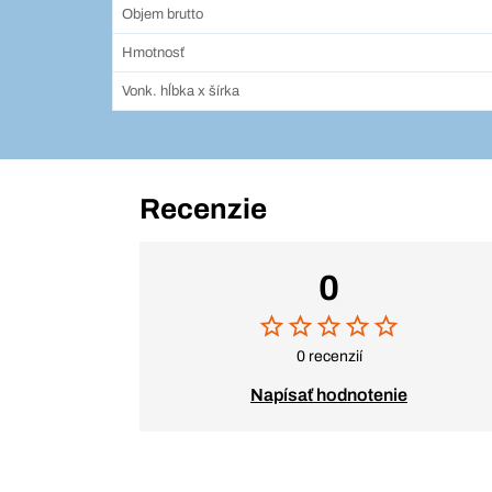
Objem brutto
Hmotnosť
Vonk. hĺbka x šírka
Recenzie
0
0 recenzií
Napísať hodnotenie