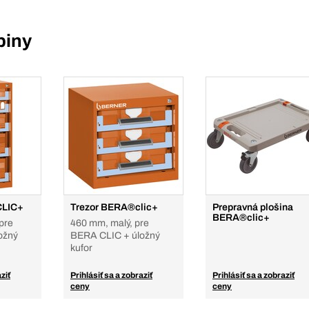
piny
CLIC+
Trezor BERA®clic+
Prepravná plošina
BERA®clic+
pre
460 mm, malý, pre
ožný
BERA CLIC + úložný
kufor
ziť
Prihlásiť sa a zobraziť
Prihlásiť sa a zobraziť
ceny
ceny