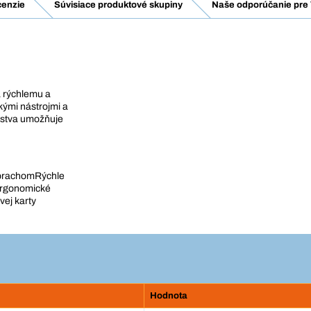
enzie
Súvisiace produktové skupiny
Naše odporúčanie pre 
a rýchlemu a
kými nástrojmi a
stva umožňuje
 prachomRýchle
mErgonomické
ej karty
Hodnota