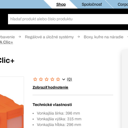
Shop
Spoločnosť
Corpo
ybavenie
Regálové a úložné systémy
Boxy, kufre na náradie
A Clic+
Clic+
(0)
Zobraziť hodnotenie
Technické vlastnosti
Vonkajšia šírka: 396 mm
Vonkajšia výška: 315 mm
Vonkajšia hĺbka: 296 mm