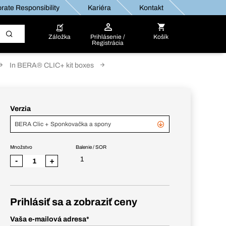
rate Responsibility
Kariéra
Kontakt
Záložka
Prihlásenie /
Košík
Registrácia
In BERA® CLIC+ kit boxes
Verzia
BERA Clic + Sponkovačka a spony
Množstvo
Balenie / SOR
1
-
+
Prihlásiť sa a zobraziť ceny
Vaša e-mailová adresa
*