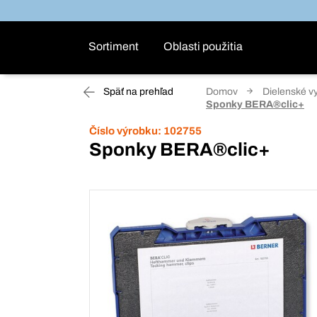
Sortiment
Oblasti použitia
Späť na prehľad
Domov
Dielenské v
Sponky BERA®clic+
Číslo výrobku:
102755
Sponky BERA®clic+