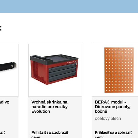
:
adivo
Vrchná skrinka na
BERA® modul -
náradie pre vozíky
Dierované panely,
Evolution
bočné
oceľový plech
ziť
Prihlásiť sa a zobraziť
Prihlásiť sa a zobraziť
ceny
ceny