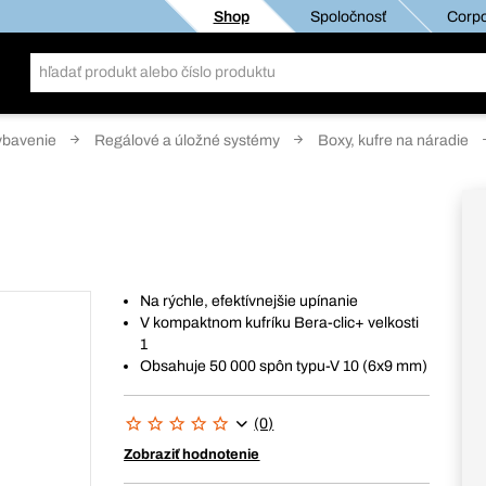
Shop
Spoločnosť
Corpo
ybavenie
Regálové a úložné systémy
Boxy, kufre na náradie
Na rýchle, efektívnejšie upínanie
V kompaktnom kufríku Bera-clic+ velkosti
1
Obsahuje 50 000 spôn typu-V 10 (6x9 mm)
(0)
Zobraziť hodnotenie