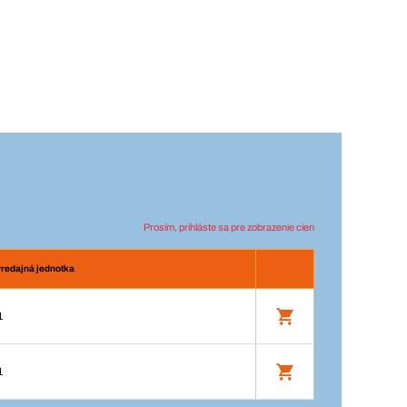
Prosím, prihláste sa pre zobrazenie cien
redajná jednotka
1
1