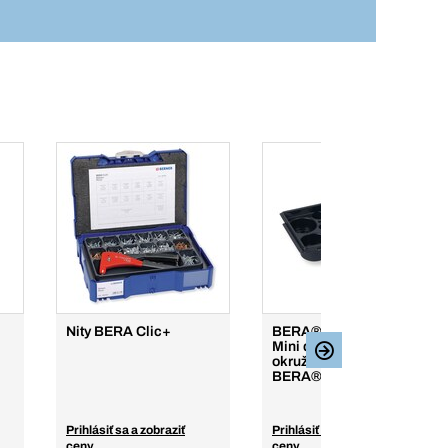
Nity BERA Clic+
BERA® Clic+ Vložka
Mini do 506683 na
okružné píly
BERA®clic+
Prihlásiť sa a zobraziť
Prihlásiť sa a zobraziť
ceny
ceny