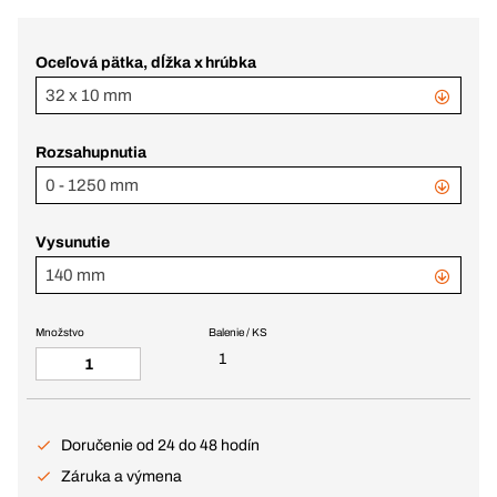
Oceľová pätka, dĺžka x hrúbka
32 x 10 mm
Rozsahupnutia
0 - 1250 mm
Vysunutie
140 mm
Množstvo
Balenie / KS
1
Doručenie od 24 do 48 hodín
Záruka a výmena