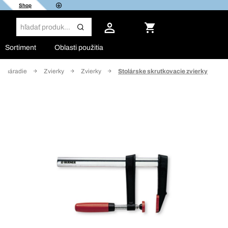
Shop
Sortiment
Oblasti použitia
é náradie
Zvierky
Zvierky
Stolárske skrutkovacie zvierky