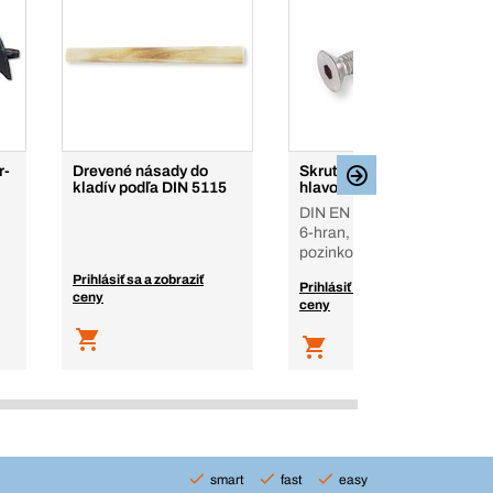
r-
Drevené násady do
Skrutky so zápustnou
kladív podľa DIN 5115
hlavou
DIN EN ISO 10642, vnút.
6-hran, oceľ, 8.8,
pozinkované
Prihlásiť sa a zobraziť
Prihlásiť sa a zobraziť
ceny
ceny
smart
fast
easy