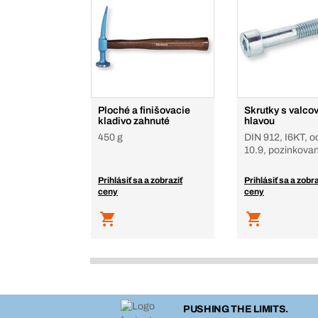
Ploché a finišovacie
Skrutky s valco
kladivo zahnuté
hlavou
450 g
DIN 912, I6KT, oc
10.9, pozinkova
Prihlásiť sa a zobraziť
Prihlásiť sa a zobra
ceny
ceny
PUSHING THE LIMITS.