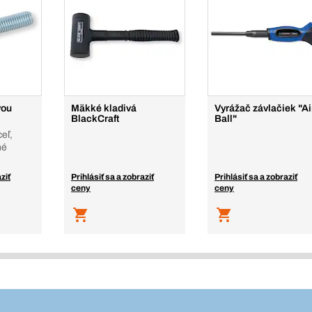
vou
Mäkké kladivá
Vyrážač závlačiek "Ai
BlackCraft
Ball"
eľ,
né
ziť
Prihlásiť sa a zobraziť
Prihlásiť sa a zobraziť
ceny
ceny