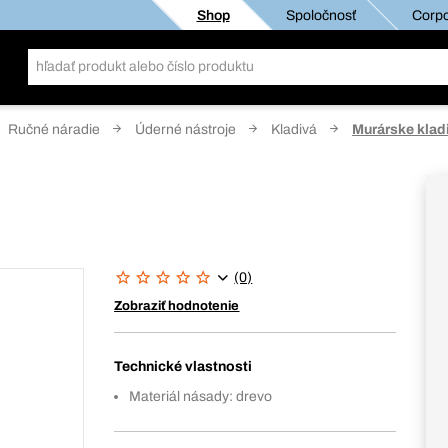
Shop
Spoločnosť
Corpo
Ručné náradie
Úderné nástroje
Kladivá
Murárske klad
(0)
Zobraziť hodnotenie
Technické vlastnosti
Materiál násady: drevo