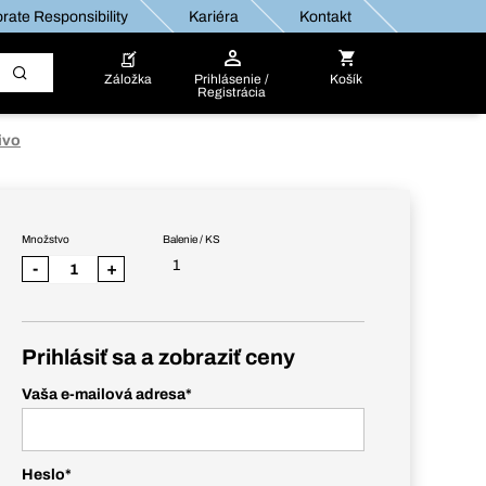
rate Responsibility
Kariéra
Kontakt
Záložka
Prihlásenie /
Košík
Registrácia
ivo
Množstvo
Balenie / KS
1
-
+
Prihlásiť sa a zobraziť ceny
Vaša e-mailová adresa
*
Heslo
*