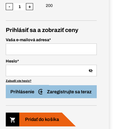
200
-
+
Prihlásiť sa a zobraziť ceny
Vaša e-mailová adresa
*
Heslo
*
Zabudli ste heslo?
Prihlásenie
Zaregistrujte sa teraz
Pridať do košíka