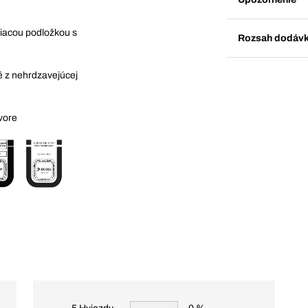
niacou podložkou s
Rozsah dodáv
é z nehrdzavejúcej
vore