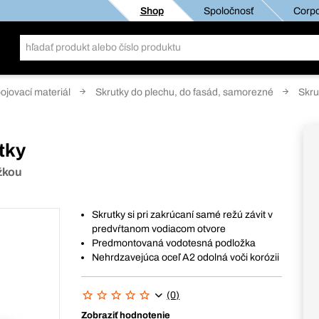
Shop
Spoločnosť
Corpo
pojovací materiál
Skrutky do plechu, do fasád, samorezné
Skru
tky
ožkou
Skrutky si pri zakrúcaní samé režú závit v
predvŕtanom vodiacom otvore
Predmontovaná vodotesná podložka
Nehrdzavejúca oceľ A2 odolná voči korózii
(0)
Zobraziť hodnotenie