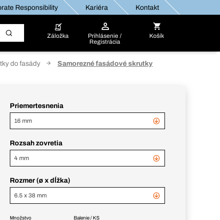
rate Responsibility
Kariéra
Kontakt
Záložka
Prihlásenie /
Košík
Registrácia
tky do fasády
Samorezné fasádové skrutky
Priemertesnenia
16 mm
Rozsah zovretia
4 mm
Rozmer (ø x dĺžka)
6.5 x 38 mm
Množstvo
Balenie / KS