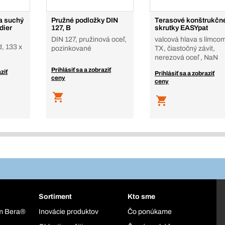
a suchý
Pružné podložky DIN
Terasové konštrukčn
dier
127, B
skrutky EASYpat
DIN 127, pružinová oceľ,
valcová hlava s límco
, 133 x
pozinkované
TX, čiastočný závit,
nerezová oceľ , NaN
Prihlásiť sa a zobraziť
ziť
Prihlásiť sa a zobraziť
ceny
ceny
Sortiment
Kto sme
ém Bera®
Inovácie produktov
Čo ponúkame