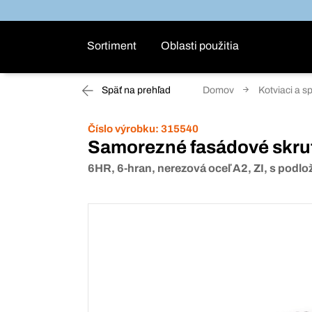
Sortiment
Oblasti použitia
Späť na prehľad
Domov
Kotviaci a s
Číslo výrobku:
315540
Samorezné fasádové skru
6HR, 6-hran, nerezová oceľ A2, ZI, s podl