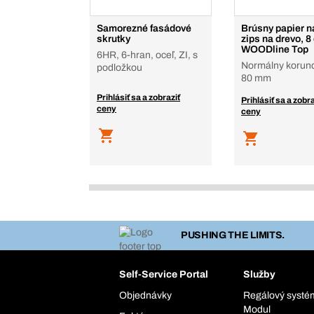
Samorezné fasádové
Brúsny papier n
skrutky
zips na drevo, 8 
WOODline Top
6HR, 6-hran, oceľ, ZI, s
Normálny korund
podložkou
80 mm
Prihlásiť sa a zobraziť
Prihlásiť sa a zobra
ceny
ceny
PUSHING THE LIMITS.
Self-Service Portal
Služby
Objednávky
Regálový syst
Modul