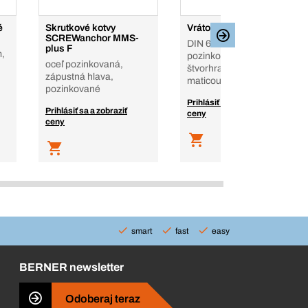
é
Skrutkové kotvy
Vrátové skrutky
SCREWanchor MMS-
DIN 603, oceľ, 4.6,
plus F
m,
pozinkované, so
oceľ pozinkovaná,
štvorhranným krkom, s
zápustná hlava,
maticou
pozinkované
Prihlásiť sa a zobraziť
Prihlásiť sa a zobraziť
ceny
ceny
smart
fast
easy
BERNER newsletter
Odoberaj teraz