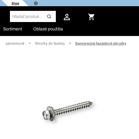
Shop
Sortiment
Oblasti použitia
sád, samorezné
Skrutky do fasády
Samorezné fasádové skrutky