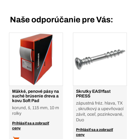
Naše odporúčanie pre Vás:
Mäkké, penové pásy na
Skrutky EASYfast
suché brúsenie dreva a
PRESS
kovu Soft Pad
zápustná fréz. hlava, TX
korund, š, 115 mm, 10 m
, skrutkový a upevňovací
rolky
závit, oceľ, pozinkované,
Duo
Prihlásiť sa a zobraziť
ceny
Prihlásiť sa a zobraziť
ceny