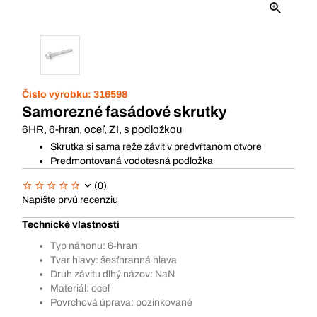
Číslo výrobku:
316598
Samorezné fasádové skrutky
6HR, 6-hran, oceľ, ZI, s podložkou
Skrutka si sama reže závit v predvŕtanom otvore
Predmontovaná vodotesná podložka
(0)
Napíšte prvú recenziu
Technické vlastnosti
Typ náhonu: 6-hran
Tvar hlavy: šesťhranná hlava
Druh závitu dlhý názov: NaN
Materiál: oceľ
Povrchová úprava: pozinkované