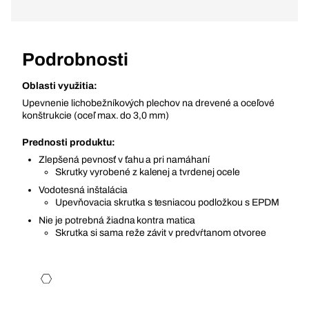
Podrobnosti
Oblasti využitia:
Upevnenie lichobežníkových plechov na drevené a oceľové
konštrukcie (oceľ max. do 3,0 mm)
Prednosti produktu:
Zlepšená pevnosť v ťahu a pri namáhaní
Skrutky vyrobené z kalenej a tvrdenej ocele
Vodotesná inštalácia
Upevňovacia skrutka s tesniacou podložkou s EPDM
Nie je potrebná žiadna kontra matica
Skrutka si sama reže závit v predvŕtanom otvoree