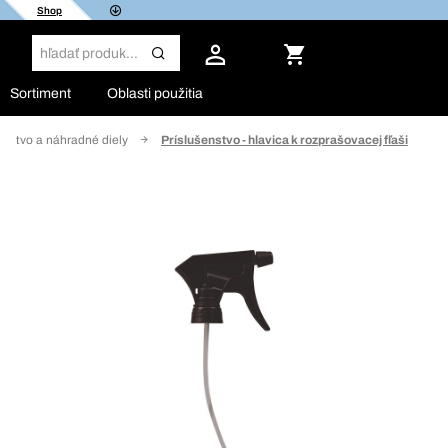
Shop
Sortiment
Oblasti použitia
enstvo a náhradné diely
Príslušenstvo - hlavica k rozprašovacej fľaši