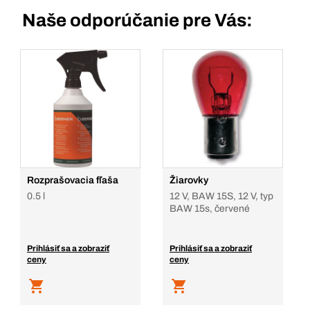
Naše odporúčanie pre Vás:
Rozprašovacia fľaša
Žiarovky
0.5 l
12 V, BAW 15S, 12 V, typ
BAW 15s, červené
Prihlásiť sa a zobraziť
Prihlásiť sa a zobraziť
ceny
ceny