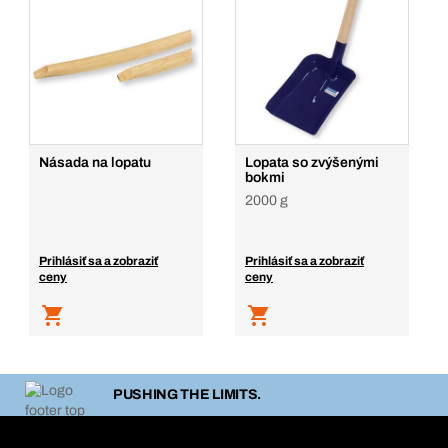
Násada na lopatu
Lopata so zvýšenými
bokmi
2000 g
Prihlásiť sa a zobraziť
Prihlásiť sa a zobraziť
ceny
ceny
PUSHING THE LIMITS.