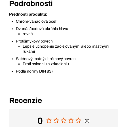
Podrobnosti
Prednosti produktu:
Chróm-vanádiová oceľ
Dvanásťbodová okrúhla hlava
rovná
Protišmykový povrch
Lepšie uchopenie zaolejovanými alebo mastnými
rukami
Saténový matný chrómový povrch
Proti oslneniu a zrkadleniu
Podľa normy DIN 837
Recenzie
0
(0)