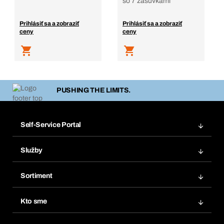
so 7 zásuvkami
Prihlásiť sa a zobraziť
Prihlásiť sa a zobraziť
ceny
ceny
PUSHING THE LIMITS.
Self-Service Portal
Objednávky
Služby
Faktúry
Regálový systém Bera® Modul
Obľúbené
Sortiment
Systém Bera® Smart
Opakované objednávky
Inovácie produktov
Chemická databáza
Kto sme
Predplatné
Oblasti použitia
eProcurement
Čo ponúkame
FAQ