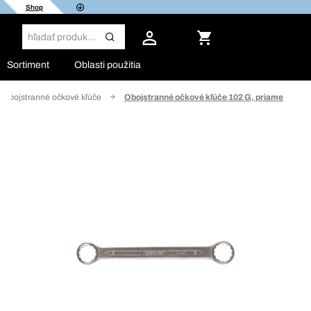
Shop
Sortiment
Oblasti použitia
Obojstranné očkové kľúče
Obojstranné očkové kľúče 102 G, priame