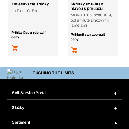
Zmiešavacie špičky
Skrutky so 6-hran.
hlavou s prírubou
na Plast-O-Fix
MBN 10105, oceľ, 10.9,
potiahnuté zinkovými
lamelami
Prihlásiť sa a zobraziť
Prihlásiť sa a zobraziť
ceny
ceny
PUSHING THE LIMITS.
Self-Service Portal
Objednávky
Služby
Faktúry
Regálový systém Bera® Modul
Obľúbené
Sortiment
Systém Bera® Smart