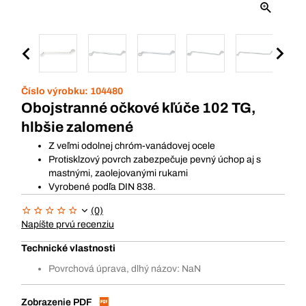
Číslo výrobku:
104480
Obojstranné očkové kľúče 102 TG,
hlbšie zalomené
Z veľmi odolnej chróm-vanádovej ocele
Protisklzový povrch zabezpečuje pevný úchop aj s
mastnými, zaolejovanými rukami
Vyrobené podľa DIN 838.
(0)
Napíšte prvú recenziu
Technické vlastnosti
Povrchová úprava, dlhý názov: NaN
Zobrazenie PDF