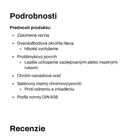
Podrobnosti
Prednosti produktu:
Zalomená verzia
Dvanásťbodová okrúhla hlava
hlboké vychýlenie
Protišmykový povrch
Lepšie uchopenie zaolejovanými alebo mastnými
rukami
Chróm-vanádiová oceľ
Saténový matný chrómový povrch
Proti oslneniu a zrkadleniu
Podľa normy DIN 838
Recenzie