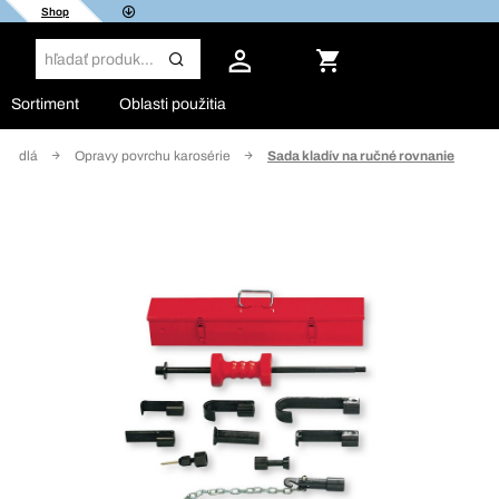
Shop
Sortiment
Oblasti použitia
ozidlá
Opravy povrchu karosérie
Sada kladív na ručné rovnanie