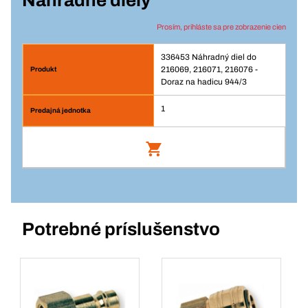
Náhradné diely
Prosím, prihláste sa pre zobrazenie cien
336453 Náhradný diel do
216069, 216071, 216076 -
Doraz na hadicu 944/3
1
Náhradný diel do 216069, 216071,
216076 - Doraz na hadicu 944/3
Číslo výrobku: 336453
Potrebné príslušenstvo
Prihlásenie
Balenie/KS