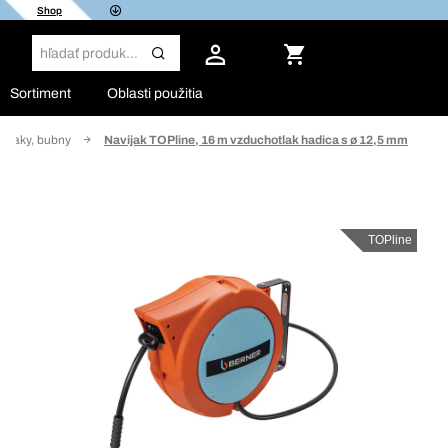
Shop
Sortiment
Oblasti použitia
vijaky, bubny
Navijak TOPline, 16 m vzduchotlak hadica s ø 12,5 mm
TOPline