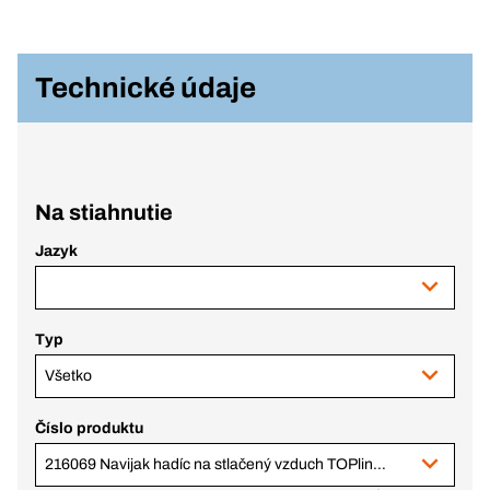
Technické údaje
Na stiahnutie
Jazyk
Typ
Všetko
Číslo produktu
216069 Navijak hadíc na stlačený vzduch TOPline 16m Ø 12,5mm