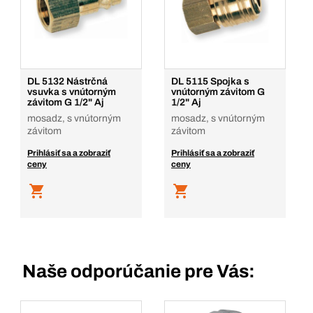
1
Množstvo
Pridať do košíka
DL 5132 Nástrčná
DL 5115 Spojka s
vsuvka s vnútorným
vnútorným závitom G
závitom G 1/2" Aj
1/2" Aj
mosadz, s vnútorným
mosadz, s vnútorným
závitom
závitom
Prihlásiť sa a zobraziť
Prihlásiť sa a zobraziť
ceny
ceny
Naše odporúčanie pre Vás: