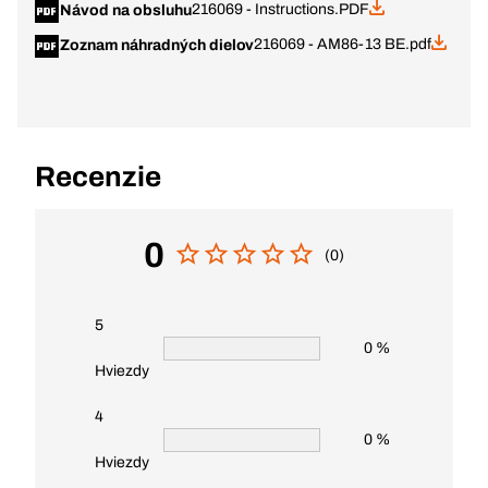
216069 - Instructions.PDF
Návod na obsluhu
216069 - AM86-13 BE.pdf
Zoznam náhradných dielov
Recenzie
0
(0)
5
0 %
Hviezdy
4
0 %
Hviezdy