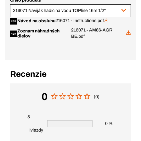
Číslo produktu
216071 Naviják hadíc na vodu TOPline 16m 1/2"
216071 - Instructions.pdf
Návod na obsluhu
216071 - AM86-AGRI
Zoznam náhradných
dielov
BE.pdf
Recenzie
0
(0)
5
0 %
Hviezdy