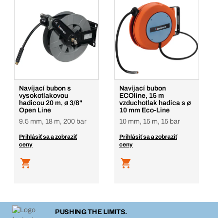
Navíjací bubon s
Navíjací bubon
vysokotlakovou
ECOline, 15 m
hadicou 20 m, ø 3/8"
vzduchotlak hadica s ø
Open Line
10 mm Eco-Line
9.5 mm, 18 m, 200 bar
10 mm, 15 m, 15 bar
Prihlásiť sa a zobraziť
Prihlásiť sa a zobraziť
ceny
ceny
PUSHING THE LIMITS.