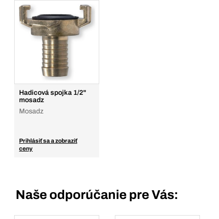
Prihlásenie
Balenie/KS
1
Množstvo
Pridať do košíka
Hadicová spojka 1/2"
mosadz
Mosadz
Prihlásiť sa a zobraziť
ceny
Naše odporúčanie pre Vás: