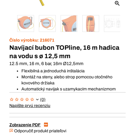
Číslo výrobku:
216071
Navíjací bubon TOPline, 16 m hadica
na vodu s ø 12,5 mm
12.5 mm, 16 m, 6 bar, 16m Ø12,5mm
Flexibilná a jednoduchá inštalácia
Montáž na steny, alebo strop pomocou otočného
kovového držiaka
Automatický navijak s uzamykacím mechanizmom
(0)
Napíšte prvú recenziu
Zobrazenie PDF
Odporučiť produkt priateľovi