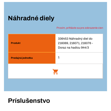
Náhradné diely
Prosím, prihláste sa pre zobrazenie cien
336453 Náhradný diel do
216069, 216071, 216076 -
Doraz na hadicu 944/3
1
Náhradný diel do 216069, 216071,
216076 - Doraz na hadicu 944/3
Číslo výrobku: 336453
Príslušenstvo