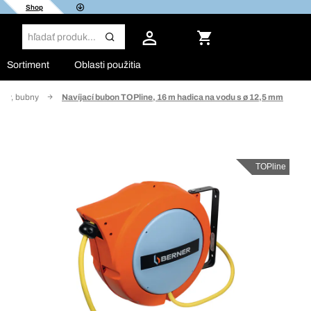
Shop
Sortiment
Oblasti použitia
aky, bubny
Navíjací bubon TOPline, 16 m hadica na vodu s ø 12,5 mm
TOPline