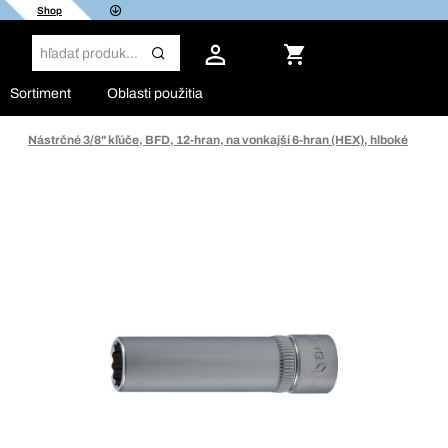
Shop
Sortiment
Oblasti použitia
Nástrčné 3/8" kľúče, BFD, 12-hran, na vonkajší 6-hran (HEX), hlboké