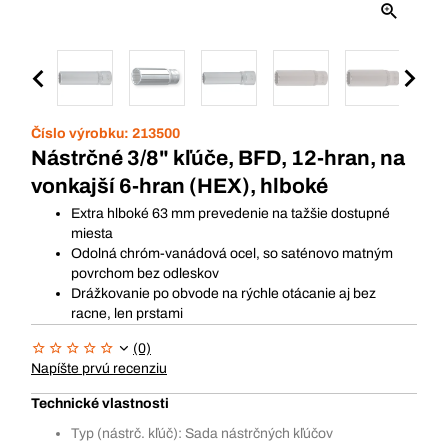
Číslo výrobku:
213500
Nástrčné 3/8" kľúče, BFD, 12-hran, na
vonkajší 6-hran (HEX), hlboké
Extra hlboké 63 mm prevedenie na tažšie dostupné
miesta
Odolná chróm-vanádová ocel, so saténovo matným
povrchom bez odleskov
Drážkovanie po obvode na rýchle otácanie aj bez
racne, len prstami
(0)
Napíšte prvú recenziu
Technické vlastnosti
Typ (nástrč. kľúč): Sada nástrčných kľúčov