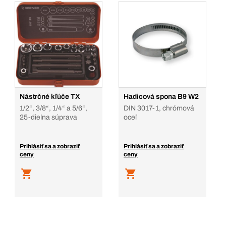
Nástrčné kľúče TX
Hadicová spona B9 W2
1/2“, 3/8“, 1/4“ a 5/6“,
DIN 3017-1, chrómová
25-dielna súprava
oceľ
Prihlásiť sa a zobraziť
Prihlásiť sa a zobraziť
ceny
ceny