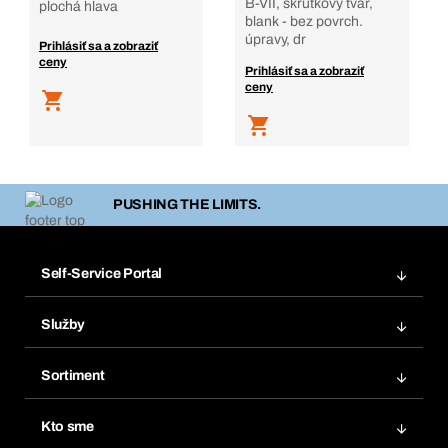
B-VII, skrutkový tvar,
plochá hlava
blank - bez povrch.
úpravy, dr
Prihlásiť sa a zobraziť
ceny
Prihlásiť sa a zobraziť
ceny
PUSHING THE LIMITS.
Self-Service Portal
Objednávky
Služby
Faktúry
Regálový systém Bera® Modul
Obľúbené
Sortiment
Systém Bera® Smart
Opakované objednávky
Inovácie produktov
Chemická databáza
Kto sme
Predplatné
Oblasti použitia