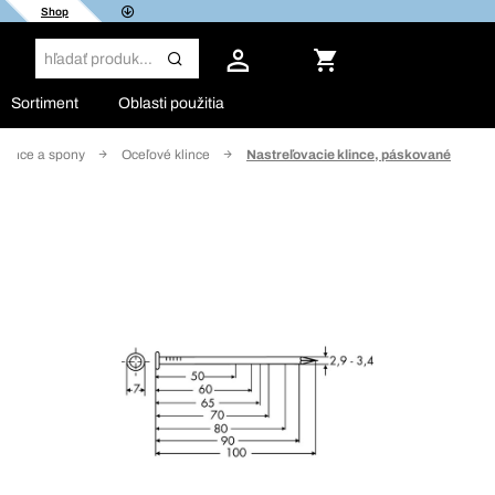
Shop
Sortiment
Oblasti použitia
Klince a spony
Oceľové klince
Nastreľovacie klince, páskované